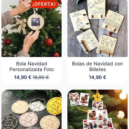
¡OFERTA!
Bola Navidad
Bolas de Navidad con
Personalizada Foto
Billetes
14,90
€
19,90
€
14,90
€
El
El
precio
precio
original
actual
era:
es:
19,90 €.
14,90 €.