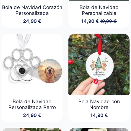
Bola de Navidad Corazón
Bola de Navidad
Personalizada
Personalizable
24,90
€
14,90
€
19,90
€
El
El
precio
precio
original
actual
era:
es:
19,90 €.
14,90 €.
Bola de Navidad
Bola Navidad con
Personalizada Perro
Nombre
24,90
€
14,90
€