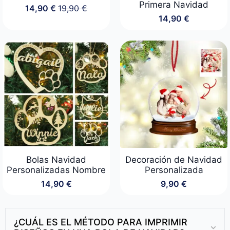
Primera Navidad
14,90
€
19,90
€
El
El
14,90
€
precio
precio
original
actual
era:
es:
19,90 €.
14,90 €.
Bolas Navidad
Decoración de Navidad
Personalizadas Nombre
Personalizada
14,90
€
9,90
€
¿CUÁL ES EL MÉTODO PARA IMPRIMIR