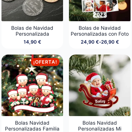
Bolas de Navidad
Bolas de Navidad
Personalizada
Personalizadas con Foto
14,90
€
24,90
€
-
26,90
€
Rango
de
precios:
desde
¡OFERTA!
24,90 €
hasta
26,90 €
Bolas Navidad
Bolas Navidad
Personalizadas Familia
Personalizadas Mi