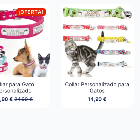
desde
14,90 €
¡OFERTA!
hasta
20,90 €
llar para Gato
Collar Personalizado para
ersonalizado
Gatos
9,90
€
24,90
€
14,90
€
El
El
precio
precio
original
actual
era:
es:
24,90 €.
19,90 €.