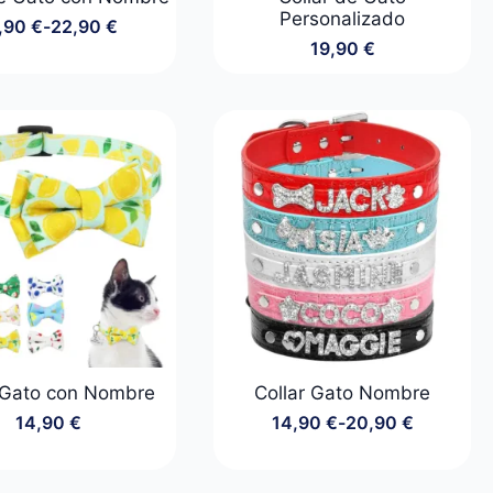
Personalizado
,90
€
-
22,90
€
Rango
19,90
€
de
precios:
desde
18,90 €
hasta
22,90 €
 Gato con Nombre
Collar Gato Nombre
14,90
€
14,90
€
-
20,90
€
Rango
de
precios: