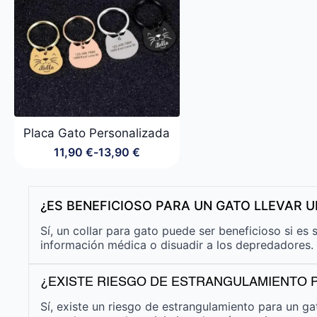
Placa Gato Personalizada
11,90
€
-
13,90
€
Rango
de
precios:
desde
¿ES BENEFICIOSO PARA UN GATO LLEVAR 
11,90 €
hasta
Sí, un collar para gato puede ser beneficioso si es
13,90 €
información médica o disuadir a los depredadores. E
¿EXISTE RIESGO DE ESTRANGULAMIENTO P
Sí, existe un riesgo de estrangulamiento para un g