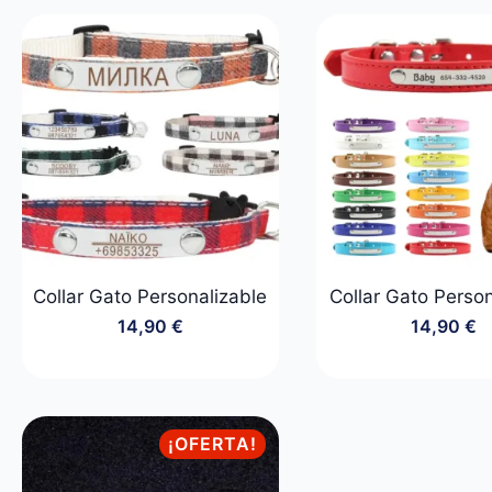
desde
era:
es:
29,90 €
19,90
14,90
hasta
34,90 €
Collar Gato Personalizable
Collar Gato Perso
14,90
€
14,90
€
¡OFERTA!