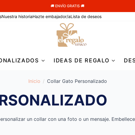
🚚 ENVÍO GRATIS 🚚
s
Nuestra historia
Hazte embajador/a
Lista de deseos
ONALIZADOS
IDEAS DE REGALO
DE
Inicio
Collar Gato Personalizado
ERSONALIZADO
 personalizar un collar con una foto o un mensaje. Embellec