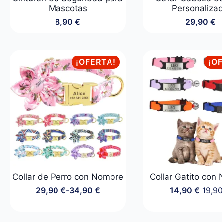
Mascotas
Personaliza
8,90
€
29,90
€
¡OFERTA!
¡O
Collar de Perro con Nombre
Collar Gatito con
29,90
€
-
34,90
€
14,90
€
19,9
Rango
El
El
de
preci
preci
precios:
origin
actua