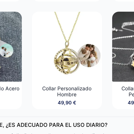
desde
o
o
19,90 €
al
l
hasta
29,90 €
 €.
 €.
do Acero
Collar Personalizado
Colla
Hombre
Pe
49,90
€
49
, ¿ES ADECUADO PARA EL USO DIARIO?