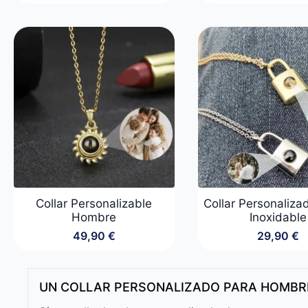
preci
preci
origin
actua
era:
es:
49,90
29,90
Collar Personalizable
Collar Personaliza
Hombre
Inoxidable
49,90
€
29,90
€
UN COLLAR PERSONALIZADO PARA HOMBRE