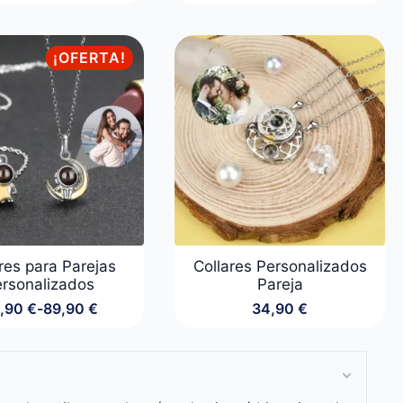
precios:
desde
49,90 €
hasta
¡OFERTA!
89,90 €
res para Parejas
Collares Personalizados
rsonalizados
Pareja
,90
€
-
89,90
€
34,90
€
Rango
de
precios:
desde
49,90 €
hasta