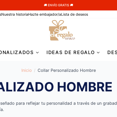
🚚 ENVÍO GRATIS 🚚
s
Nuestra historia
Hazte embajador/a
Lista de deseos
ONALIZADOS
IDEAS DE REGALO
DE
Inicio
Collar Personalizado Hombre
ALIZADO HOMBRE
diseñado para reflejar tu personalidad a través de un graba
ía.