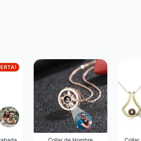
FERTA!
Grabada
Collar de Hombre
Collar