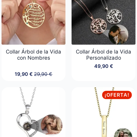
Collar Árbol de la Vida
Collar Árbol de la Vida
con Nombres
Personalizado
49,90
€
19,90
€
29,90
€
El
El
precio
precio
original
actual
era:
es:
¡OFERTA!
29,90 €.
19,90 €.