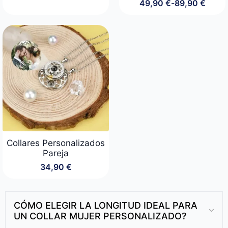
49,90
€
-
89,90
€
Rango
de
precios:
desde
49,90 €
hasta
89,90 €
Collares Personalizados
Pareja
34,90
€
CÓMO ELEGIR LA LONGITUD IDEAL PARA
UN COLLAR MUJER PERSONALIZADO?