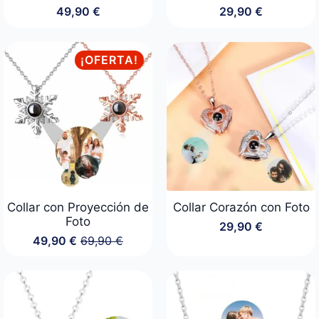
49,90
€
29,90
€
¡OFERTA!
Collar con Proyección de
Collar Corazón con Foto
Foto
29,90
€
49,90
€
69,90
€
El
El
precio
precio
original
actual
era:
es:
69,90 €.
49,90 €.