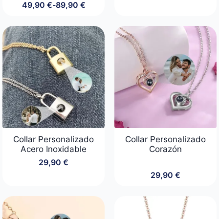
49,90
€
-
89,90
€
Rango
de
precios:
desde
49,90 €
hasta
89,90 €
Collar Personalizado
Collar Personalizado
Acero Inoxidable
Corazón
29,90
€
29,90
€