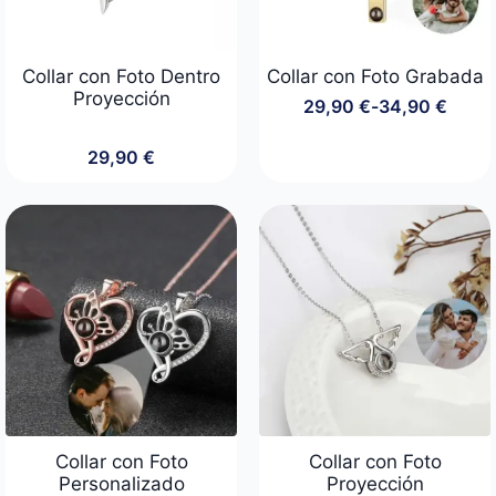
Collar con Foto Dentro
Collar con Foto Grabada
Proyección
29,90
€
-
34,90
€
Rango
de
29,90
€
precios:
desde
29,90 €
hasta
34,90 €
Collar con Foto
Collar con Foto
Personalizado
Proyección