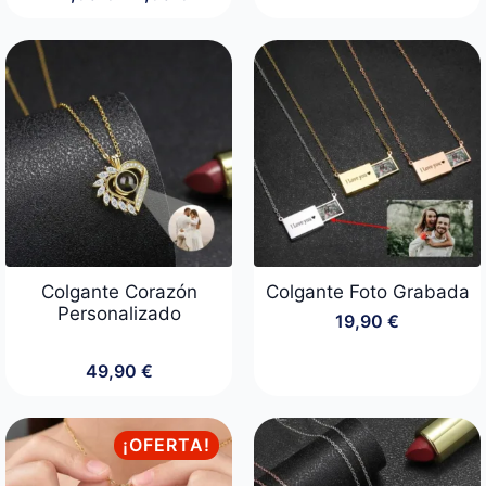
Rango
de
precios:
desde
14,90 €
hasta
22,90 €
Colgante Corazón
Colgante Foto Grabada
Personalizado
19,90
€
49,90
€
¡OFERTA!