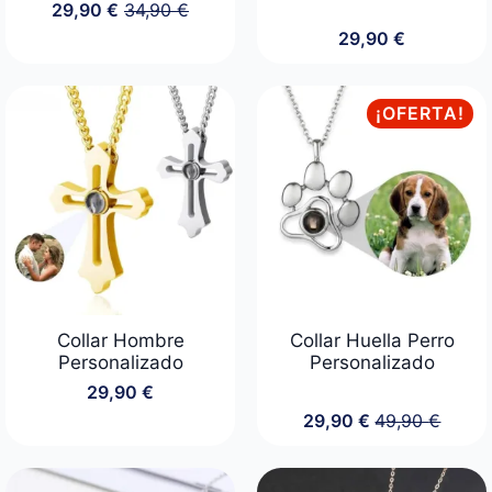
29,90
€
34,90
€
El
El
29,90
€
precio
precio
original
actual
era:
es:
34,90 €.
29,90 €.
¡OFERTA!
Collar Hombre
Collar Huella Perro
Personalizado
Personalizado
29,90
€
29,90
€
49,90
€
El
El
precio
precio
original
actual
era:
es: