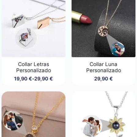
49,90 €.
29,90 €.
Collar Letras
Collar Luna
Personalizado
Personalizado
19,90
€
-
29,90
€
29,90
€
Rango
de
precios:
desde
19,90 €
hasta
29,90 €