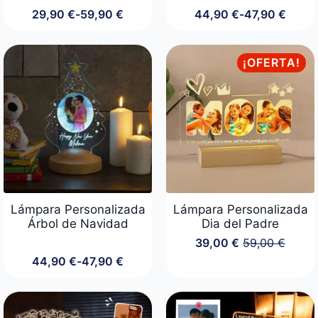
29,90
€
-
59,90
€
44,90
€
-
47,90
€
Rango
Rango
de
de
precios:
precios:
desde
desde
¡OFERTA!
29,90 €
44,90 €
hasta
hasta
59,90 €
47,90 €
Lámpara Personalizada
Lámpara Personalizada
Árbol de Navidad
Dia del Padre
39,00
€
59,00
€
El
El
44,90
€
-
47,90
€
precio
precio
Rango
original
actual
de
era:
es:
precios:
59,00 €.
39,00 €.
desde