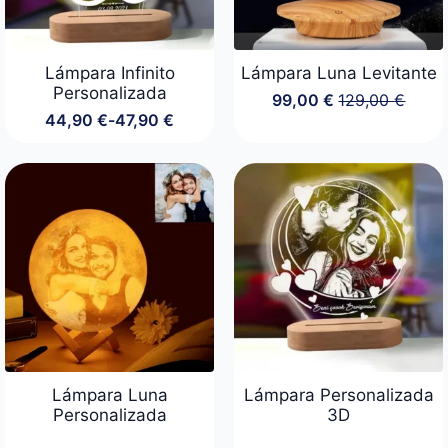
Lámpara Infinito
Lámpara Luna Levitante
Personalizada
99,00
€
129,00
€
El
El
44,90
€
-
47,90
€
precio
precio
Rango
original
actual
de
era:
es:
precios:
129,00 €.
99,00 €.
desde
44,90 €
hasta
47,90 €
Lámpara Luna
Lámpara Personalizada
Personalizada
3D