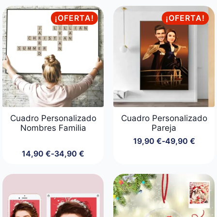
desde
precios:
14,90 €
desde
¡OFERTA!
¡OFERTA!
hasta
29,90 €
29,90 €
hasta
69,90 €
Cuadro Personalizado
Cuadro Personalizado
Nombres Familia
Pareja
19,90
€
-
49,90
€
Rango
14,90
€
-
34,90
€
de
Rango
precios:
de
desde
precios:
19,90 €
desde
hasta
14,90 €
49,90 €
hasta
34,90 €