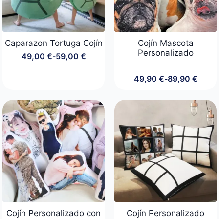
Caparazon Tortuga Cojín
Cojín Mascota
Personalizado
49,00
€
-
59,00
€
Rango
de
precios:
49,90
€
-
89,90
€
Rango
desde
de
49,00 €
precios:
hasta
desde
59,00 €
49,90 €
hasta
89,90 €
Cojín Personalizado con
Cojín Personalizado