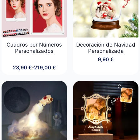
Cuadros por Números
Decoración de Navidad
Personalizados
Personalizada
9,90
€
23,90
€
-
219,00
€
Rango
de
precios:
desde
23,90 €
hasta
219,00 €