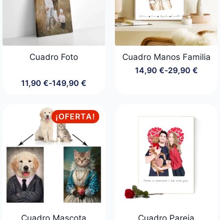
Cuadro Foto
Cuadro Manos Familia
14,90
€
-
29,90
€
Rango
11,90
€
-
149,90
€
de
Rango
precios:
de
desde
precios:
14,90 €
desde
¡OFERTA!
hasta
11,90 €
29,90 €
hasta
149,90 €
Cuadro Mascota
Cuadro Pareja