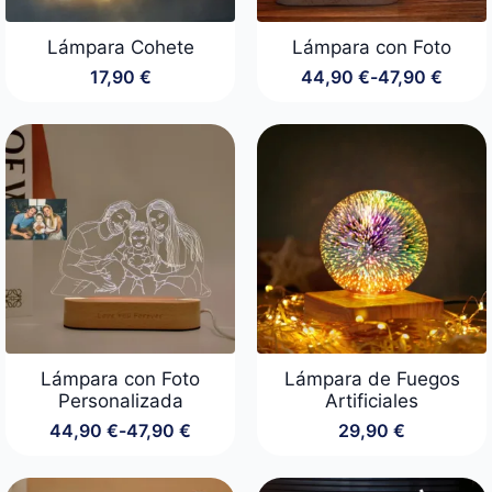
Lámpara Cohete
Lámpara con Foto
17,90
€
44,90
€
-
47,90
€
Rango
de
precios:
desde
44,90 €
hasta
47,90 €
Lámpara con Foto
Lámpara de Fuegos
Personalizada
Artificiales
44,90
€
-
47,90
€
29,90
€
Rango
de
precios: