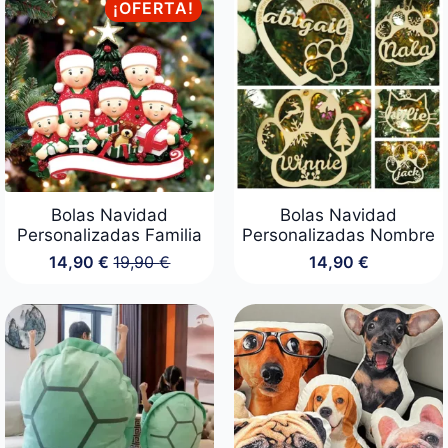
¡OFERTA!
Bolas Navidad
Bolas Navidad
Personalizadas Familia
Personalizadas Nombre
14,90
€
19,90
€
14,90
€
El
El
precio
precio
original
actual
era:
es:
19,90 €.
14,90 €.