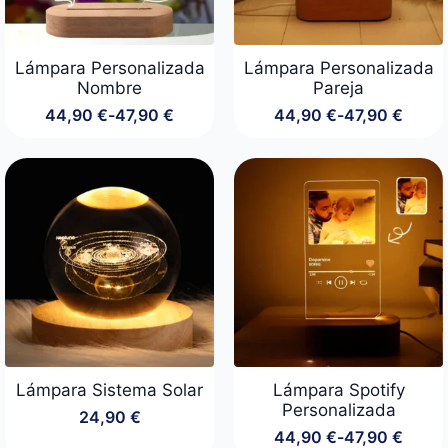
Lámpara Personalizada
Lámpara Personalizada
Nombre
Pareja
44,90
€
-
47,90
€
44,90
€
-
47,90
€
Rango
Rango
de
de
precios:
precios:
desde
desde
44,90 €
44,90 €
hasta
hasta
47,90 €
47,90 €
Lámpara Sistema Solar
Lámpara Spotify
Personalizada
24,90
€
44,90
€
-
47,90
€
Rango