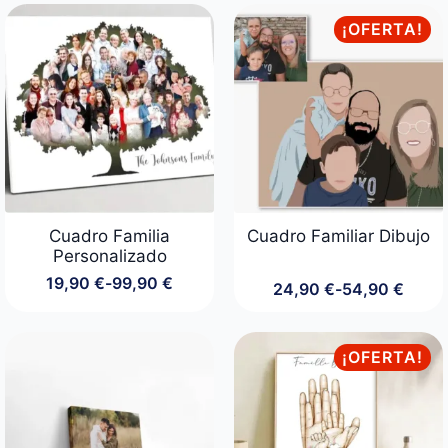
precios:
hasta
desde
¡OFERTA!
79,90 €
17,90 €
hasta
69,90 €
Cuadro Familia
Cuadro Familiar Dibujo
Personalizado
19,90
€
-
99,90
€
24,90
€
-
54,90
€
Rango
Rango
de
de
precios:
precios:
desde
desde
¡OFERTA!
19,90 €
24,90 €
hasta
hasta
99,90 €
54,90 €