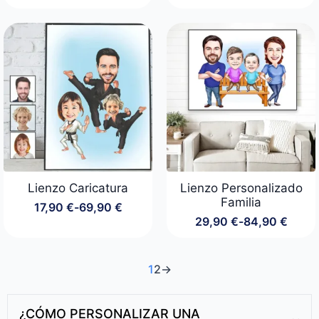
de
precios:
desde
44,90 €
hasta
47,90 €
Lienzo Caricatura
Lienzo Personalizado
Familia
17,90
€
-
69,90
€
Rango
29,90
€
-
84,90
€
de
Rango
precios:
de
desde
precios:
17,90 €
desde
1
2
→
hasta
29,90 €
69,90 €
hasta
84,90 €
¿CÓMO PERSONALIZAR UNA