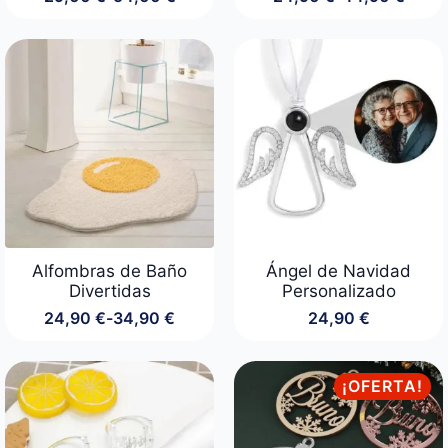
Rango
Rango
de
de
precios:
precios:
desde
desde
29,00 €
24,90 €
hasta
hasta
54,00 €
44,90 €
Alfombras de Baño
Ángel de Navidad
Divertidas
Personalizado
24,90
€
-
34,90
€
24,90
€
Rango
de
precios:
desde
¡OFERTA!
24,90 €
hasta
34,90 €