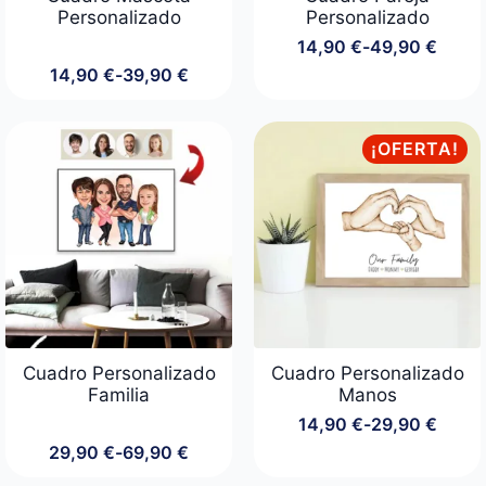
Personalizado
Personalizado
14,90
€
-
49,90
€
Rango
14,90
€
-
39,90
€
de
Rango
precios:
de
desde
precios:
14,90 €
desde
¡OFERTA!
hasta
14,90 €
49,90 €
hasta
39,90 €
Cuadro Personalizado
Cuadro Personalizado
Familia
Manos
14,90
€
-
29,90
€
Rango
29,90
€
-
69,90
€
de
Rango
precios:
de