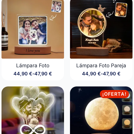
desde
44,90 €
hasta
47,90 €
Lámpara Foto
Lámpara Foto Pareja
44,90
€
-
47,90
€
44,90
€
-
47,90
€
Rango
Rango
de
de
precios:
precios:
desde
desde
¡OFERTA!
44,90 €
44,90 €
hasta
hasta
47,90 €
47,90 €