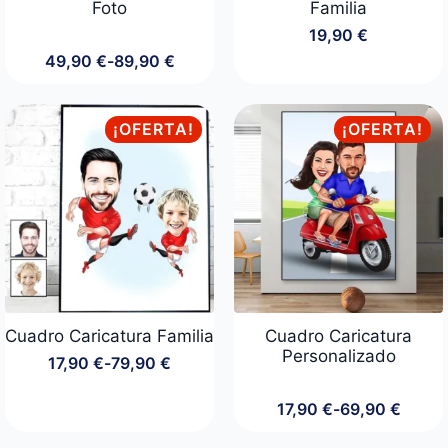
Foto
Familia
19,90
€
49,90
€
-
89,90
€
Rango
de
precios:
desde
¡OFERTA!
¡OFERTA!
49,90 €
hasta
89,90 €
Cuadro Caricatura Familia
Cuadro Caricatura
Personalizado
17,90
€
-
79,90
€
Rango
de
precios:
17,90
€
-
69,90
€
Rango
desde
de
17,90 €