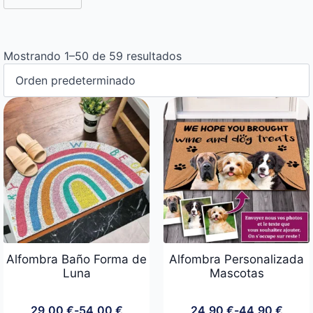
Mostrando 1–50 de 59 resultados
Alfombra Baño Forma de
Alfombra Personalizada
Luna
Mascotas
29,00
€
-
54,00
€
24,90
€
-
44,90
€