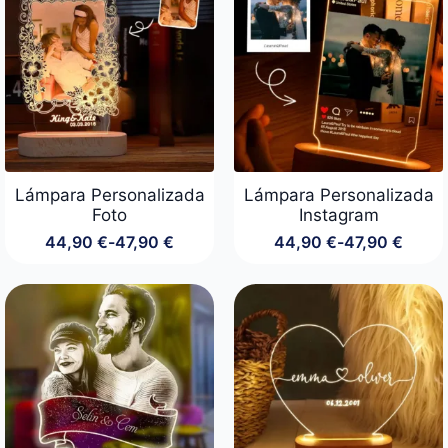
44,90 €
hasta
47,90 €
Lámpara Personalizada
Lámpara Personalizada
Foto
Instagram
44,90
€
-
47,90
€
44,90
€
-
47,90
€
Rango
Rango
de
de
precios:
precios:
desde
desde
44,90 €
44,90 €
hasta
hasta
47,90 €
47,90 €