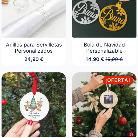
Anillos para Servilletas
Bola de Navidad
Personalizados
Personalizable
24,90
€
14,90
€
19,90
€
El
El
precio
precio
original
actual
era:
es:
¡OFERTA!
19,90 €.
14,90 €.