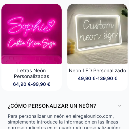
precios:
desde
64,90 €
hasta
219,90 €
Letras Neón
Neon LED Personalizado
Personalizadas
49,90
€
-
139,90
€
Rango
64,90
€
-
99,90
€
de
Rango
precios:
de
desde
precios:
49,90 €
desde
¿CÓMO PERSONALIZAR UN NEÓN?
hasta
64,90 €
139,90 €
hasta
Para personalizar un neón en elregalounico.com,
99,90 €
simplemente introduce la información en las líneas
correspondientes en el cuadro «tu personalización»