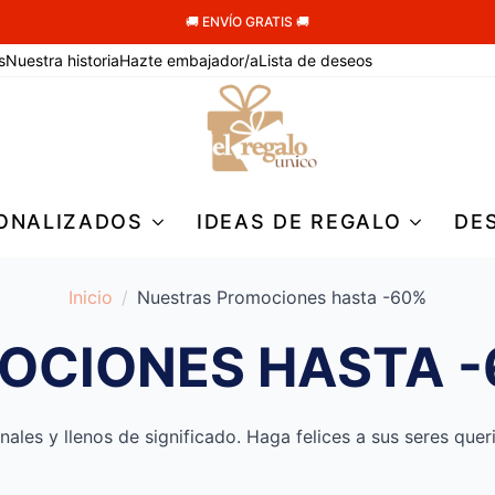
🚚 ENVÍO GRATIS 🚚
s
Nuestra historia
Hazte embajador/a
Lista de deseos
ONALIZADOS
IDEAS DE REGALO
DE
Inicio
Nuestras Promociones hasta -60%
OCIONES HASTA 
ales y llenos de significado. Haga felices a sus seres que