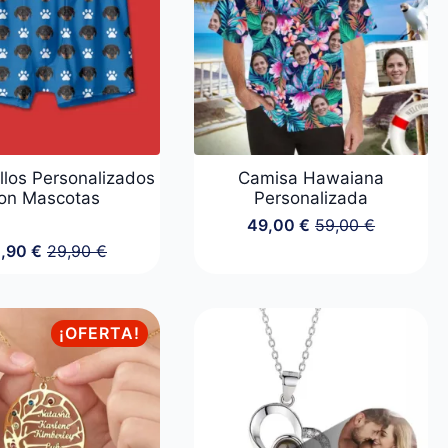
llos Personalizados
Camisa Hawaiana
on Mascotas
Personalizada
49,00
€
59,00
€
El
El
4,90
€
29,90
€
precio
precio
El
El
original
actual
precio
precio
era:
es:
original
actual
59,00 €.
49,00 €.
era:
es:
¡OFERTA!
29,90 €.
24,90 €.