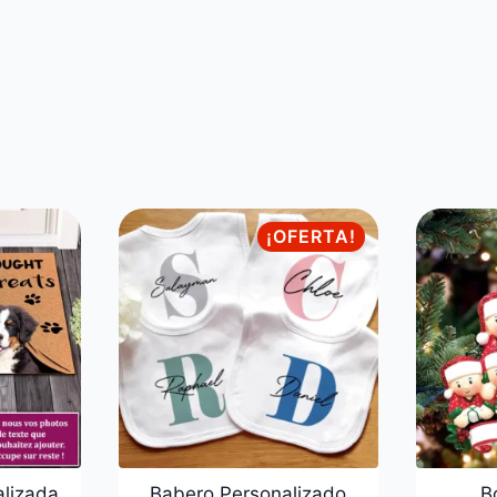
¡OFERTA!
alizada
Babero Personalizado
B