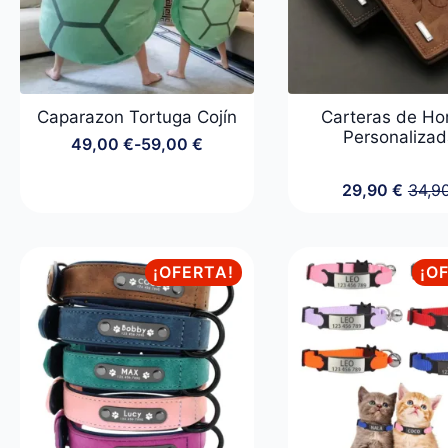
Caparazon Tortuga Cojín
Carteras de H
Personaliza
49,00
€
-
59,00
€
Rango
de
precios:
29,90
€
34,9
El
El
desde
preci
preci
49,00 €
origin
actua
hasta
era:
es:
59,00 €
¡OFERTA!
¡O
34,90
29,90