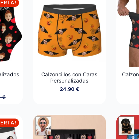
24,90 €.
19,90 €.
FERTA!
 €
 €
alizados
Calzoncillos con Caras
Calzon
Personalizadas
24,90
€
0
€
o
o
al
l
FERTA!
 €.
 €.