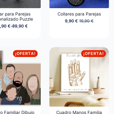
ar para Parejas
Collares para Parejas
onalizado Puzzle
9,90
€
19,90
€
El
El
,90
€
-
89,90
€
precio
precio
Rango
original
actual
de
era:
es:
precios:
19,90 €.
9,90 €.
desde
49,90 €
hasta
¡OFERTA!
¡OFERTA!
89,90 €
o Familiar Dibujo
Cuadro Manos Familia