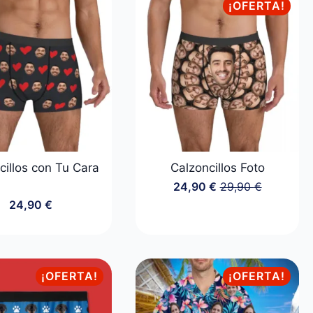
24,90 €.
19,90 €.
¡OFERTA!
cillos con Tu Cara
Calzoncillos Foto
24,90
€
29,90
€
El
El
24,90
€
precio
precio
original
actual
era:
es:
29,90 €.
24,90 €.
¡OFERTA!
¡OFERTA!