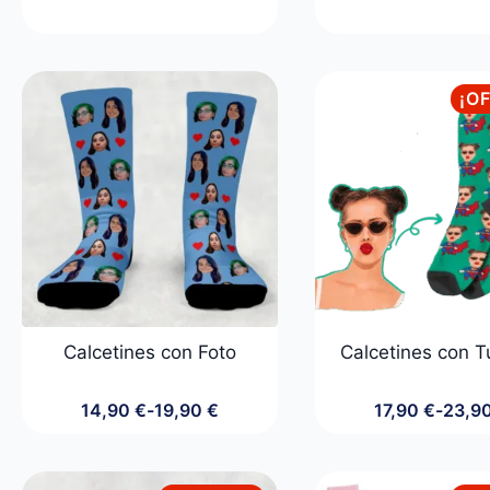
precio
precio
preci
preci
original
actual
origin
actua
era:
es:
era:
es:
24,90 €.
19,90 €.
29,90
24,90
¡O
Calcetines con Foto
Calcetines con T
14,90
€
-
19,90
€
17,90
€
-
23,9
Rango
Rang
de
de
precios:
preci
desde
desd