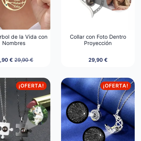
rbol de la Vida con
Collar con Foto Dentro
Nombres
Proyección
9,90
€
29,90
€
29,90
€
El
El
precio
precio
original
actual
era:
es:
¡OFERTA!
¡OFERTA!
29,90 €.
19,90 €.