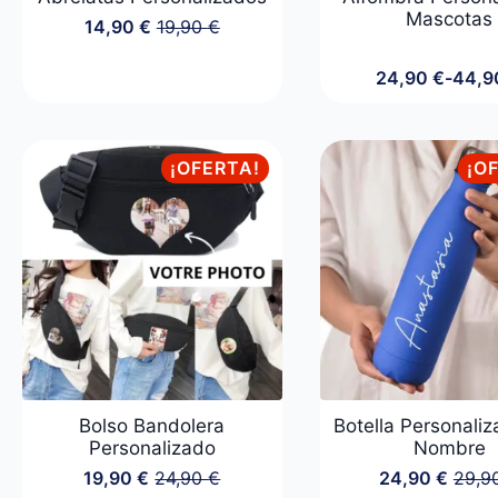
Mascotas
14,90
€
19,90
€
El
El
precio
precio
original
actual
24,90
€
-
44,
Rang
era:
es:
de
19,90 €.
14,90 €.
preci
desd
¡OFERTA!
¡O
24,90
hasta
44,90
Bolso Bandolera
Botella Personali
Personalizado
Nombre
19,90
€
24,90
€
24,90
€
29,9
El
El
El
El