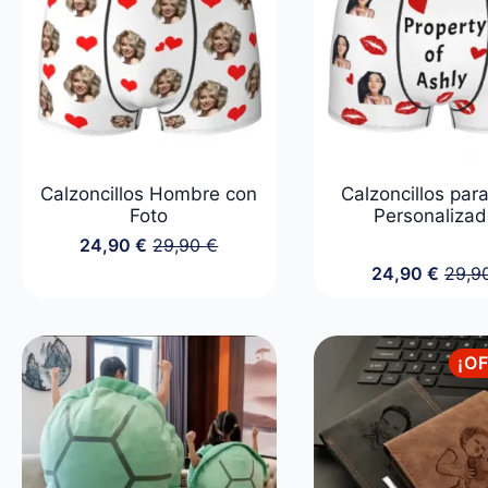
Calzoncillos Hombre con
Calzoncillos par
Foto
Personaliza
24,90
€
29,90
€
El
El
24,90
€
29,9
precio
precio
El
El
original
actual
preci
preci
era:
es:
origin
actua
29,90 €.
24,90 €.
era:
es:
¡O
29,90
24,90