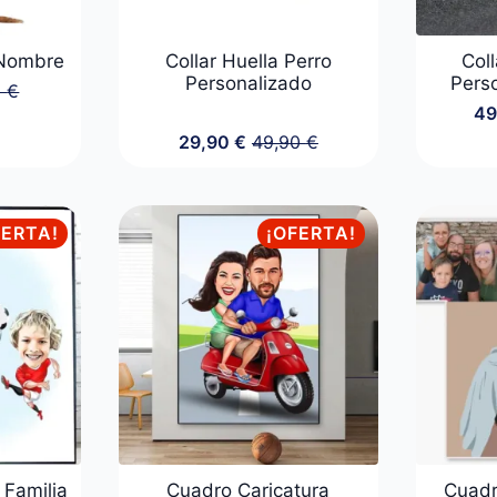
 Nombre
Collar Huella Perro
Coll
Personalizado
Pers
0
€
49
o
o
al
l
29,90
€
49,90
€
El
El
precio
precio
 €.
 €.
original
actual
era:
es:
FERTA!
¡OFERTA!
49,90 €.
29,90 €.
 Familia
Cuadro Caricatura
Cuadr