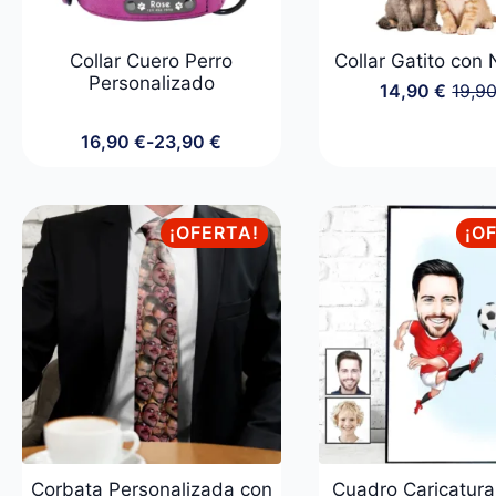
Collar Cuero Perro
Collar Gatito con
Personalizado
14,90
€
19,9
El
El
preci
preci
16,90
€
-
23,90
€
origin
actua
Rango
era:
es:
de
19,90
14,90
precios:
desde
¡OFERTA!
¡O
16,90 €
hasta
23,90 €
Corbata Personalizada con
Cuadro Caricatura