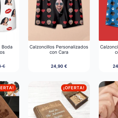
a Boda
Calzoncillos Personalizados
Calzonci
dos
con Cara
c
0
€
24,90
€
2
o
o
al
l
FERTA!
¡OFERTA!
 €.
 €.