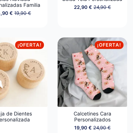
nalizadas Familia
22,90
€
24,90
€
El
El
4,90
€
19,90
€
precio
precio
El
El
original
actual
precio
precio
era:
es:
original
actual
24,90 €.
22,90 €.
era:
es:
19,90 €.
14,90 €.
¡OFERTA!
¡OFERTA!
ja de Dientes
Calcetines Cara
ersonalizada
Personalizados
19,90
€
24,90
€
El
El