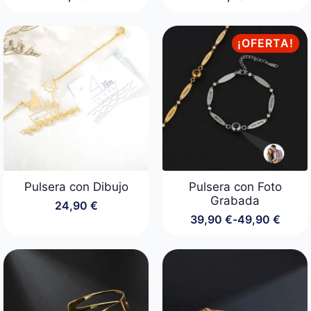
¡OFERTA!
Pulsera con Dibujo
Pulsera con Foto
Grabada
24,90
€
39,90
€
-
49,90
€
Rango
de
precios:
desde
39,90 €
hasta
49,90 €