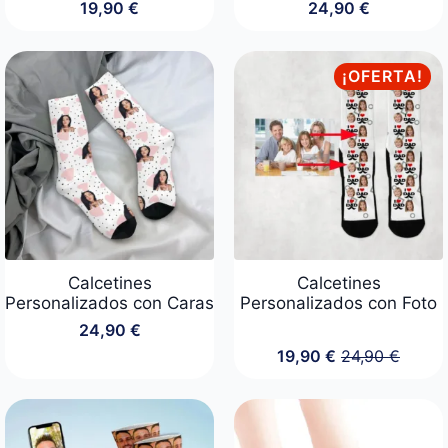
19,90
€
24,90
€
¡OFERTA!
Calcetines
Calcetines
Personalizados con Caras
Personalizados con Foto
24,90
€
19,90
€
24,90
€
El
El
precio
precio
original
actual
era:
es:
24,90 €.
19,90 €.