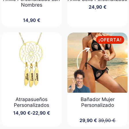
Nombres
24,90
€
14,90
€
¡OFERTA!
Atrapasueños
Bañador Mujer
Personalizados
Personalizado
14,90
€
-
22,90
€
Rango
29,90
€
39,90
€
de
El
El
precios:
precio
precio