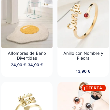
desde
desde
29,00 €
24,90 €
hasta
hasta
54,00 €
44,90 €
Alfombras de Baño
Anillo con Nombre y
Divertidas
Piedra
24,90
€
-
34,90
€
Rango
13,90
€
de
precios:
desde
24,90 €
¡OFERTA!
hasta
34,90 €