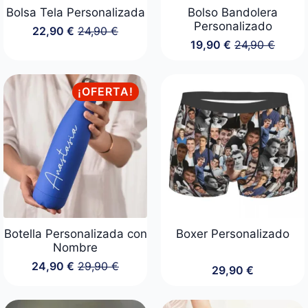
Bolsa Tela Personalizada
Bolso Bandolera
Personalizado
22,90
€
24,90
€
El
El
19,90
€
24,90
€
precio
precio
El
El
original
actual
precio
precio
era:
es:
original
actual
24,90 €.
22,90 €.
era:
es:
¡OFERTA!
24,90 €.
19,90 €.
Botella Personalizada con
Boxer Personalizado
Nombre
24,90
€
29,90
€
29,90
€
El
El
precio
precio
original
actual