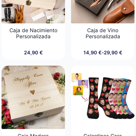
Caja de Nacimiento
Caja de Vino
Personalizada
Personalizada
24,90
€
14,90
€
-
29,90
€
Rango
de
precios:
desde
14,90 €
hasta
29,90 €
Caja Madera
Calcetines Cara