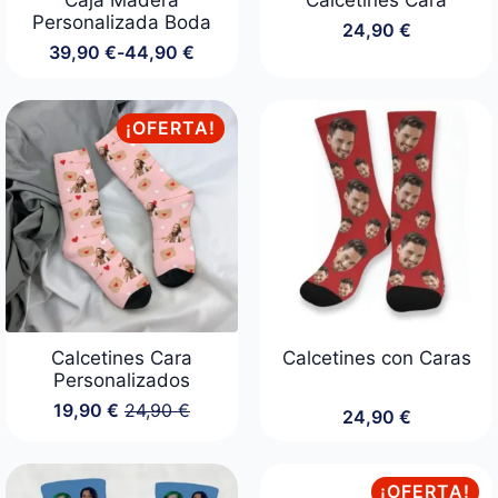
Personalizada Boda
24,90
€
39,90
€
-
44,90
€
Rango
de
precios:
desde
¡OFERTA!
39,90 €
hasta
44,90 €
Calcetines Cara
Calcetines con Caras
Personalizados
19,90
€
24,90
€
24,90
€
El
El
precio
precio
original
actual
era:
es:
¡OFERTA!