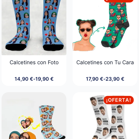
24,90 €.
19,90 €.
Calcetines con Foto
Calcetines con Tu Cara
14,90
€
-
19,90
€
17,90
€
-
23,90
€
Rango
Rango
de
de
precios:
precios:
desde
desde
¡OFERTA!
14,90 €
17,90 €
hasta
hasta
19,90 €
23,90 €