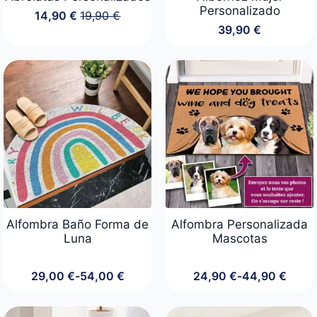
Personalizado
14,90
€
19,90
€
El
El
39,90
€
precio
precio
original
actual
era:
es:
19,90 €.
14,90 €.
Alfombra Baño Forma de
Alfombra Personalizada
Luna
Mascotas
29,00
€
-
54,00
€
24,90
€
-
44,90
€
Rango
Rango
de
de
precios:
precios: