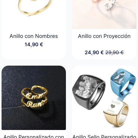
Anillo con Nombres
Anillo con Proyección
14,90
€
24,90
€
29,90
€
El
El
precio
precio
original
actual
era:
es:
29,90 €.
24,90 €.
Anillo Personalizado con
Anillo Sello Personalizado