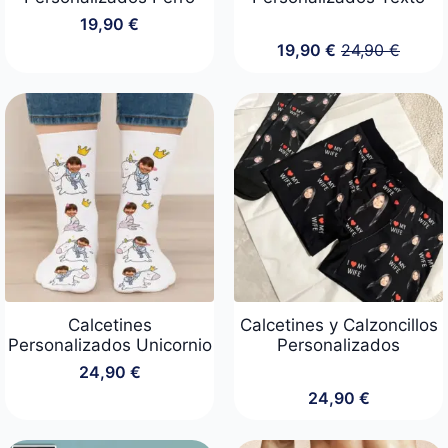
19,90
€
19,90
€
24,90
€
El
El
precio
precio
original
actual
era:
es:
24,90 €.
19,90 €.
Calcetines
Calcetines y Calzoncillos
Personalizados Unicornio
Personalizados
24,90
€
24,90
€