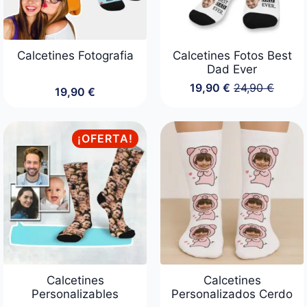
Calcetines Fotografia
Calcetines Fotos Best
Dad Ever
19,90
€
24,90
€
19,90
€
El
El
precio
precio
original
actual
era:
es:
¡OFERTA!
24,90 €.
19,90 €.
Calcetines
Calcetines
Personalizables
Personalizados Cerdo