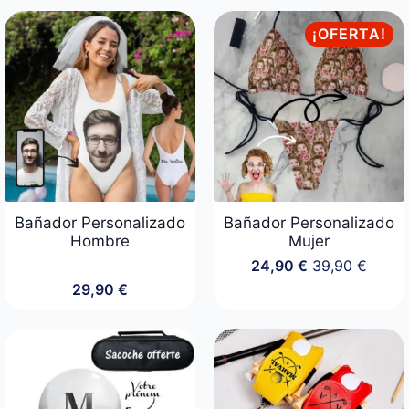
desde
original
actual
14,90 €
era:
es:
¡OFERTA!
hasta
39,90 €.
29,90 €.
22,90 €
Bañador Personalizado
Bañador Personalizado
Hombre
Mujer
24,90
€
39,90
€
El
El
29,90
€
precio
precio
original
actual
era:
es:
39,90 €.
24,90 €.