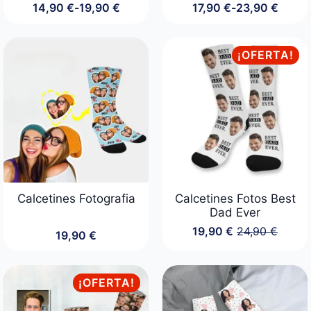
14,90
€
-
19,90
€
17,90
€
-
23,90
€
Rango
Rango
de
de
precios:
precios:
desde
desde
¡OFERTA!
14,90 €
17,90 €
hasta
hasta
19,90 €
23,90 €
Calcetines Fotografia
Calcetines Fotos Best
Dad Ever
19,90
€
24,90
€
19,90
€
El
El
precio
precio
original
actual
era:
es:
¡OFERTA!
24,90 €.
19,90 €.