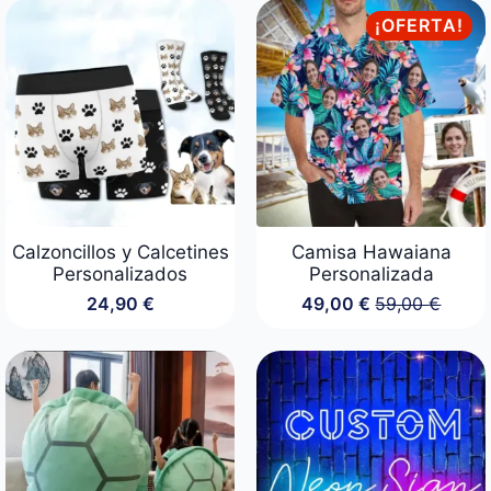
¡OFERTA!
Calzoncillos y Calcetines
Camisa Hawaiana
Personalizados
Personalizada
24,90
€
49,00
€
59,00
€
El
El
precio
precio
original
actual
era:
es:
59,00 €.
49,00 €.