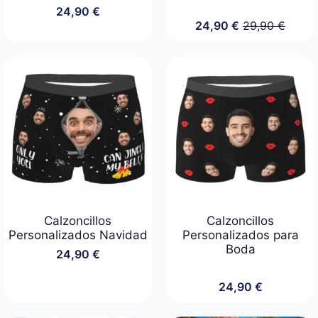
24,90
€
24,90
€
29,90
€
El
El
precio
precio
original
actual
era:
es:
29,90 €.
24,90 €.
Calzoncillos
Calzoncillos
Personalizados Navidad
Personalizados para
Boda
24,90
€
24,90
€