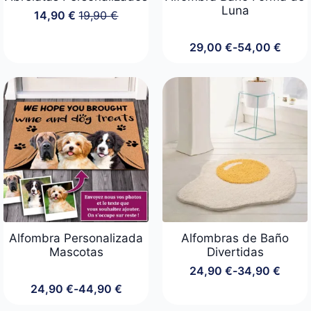
Luna
14,90
€
19,90
€
El
El
precio
precio
original
actual
29,00
€
-
54,00
€
Rango
era:
es:
de
19,90 €.
14,90 €.
precios:
desde
29,00 €
hasta
54,00 €
Alfombra Personalizada
Alfombras de Baño
Mascotas
Divertidas
24,90
€
-
34,90
€
Rango
24,90
€
-
44,90
€
de
Rango
precios:
de