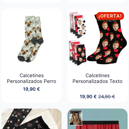
¡OFERTA!
Calcetines
Calcetines
Personalizados Perro
Personalizados Texto
19,90
€
19,90
€
24,90
€
El
El
precio
precio
original
actual
era:
es:
24,90 €.
19,90 €.