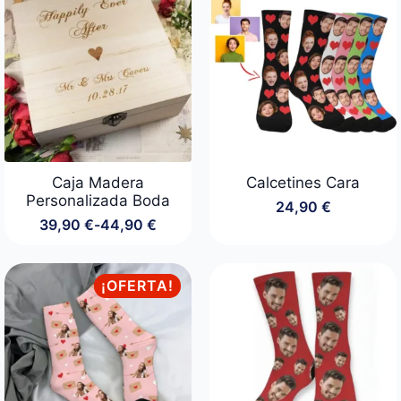
14,90 €
hasta
29,90 €
Caja Madera
Calcetines Cara
Personalizada Boda
24,90
€
39,90
€
-
44,90
€
Rango
de
precios:
desde
¡OFERTA!
39,90 €
hasta
44,90 €