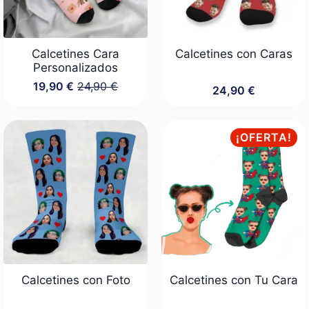
Calcetines Cara
Calcetines con Caras
Personalizados
19,90
€
24,90
€
24,90
€
El
El
precio
precio
original
actual
era:
es:
¡OFERTA!
24,90 €.
19,90 €.
Calcetines con Foto
Calcetines con Tu Cara