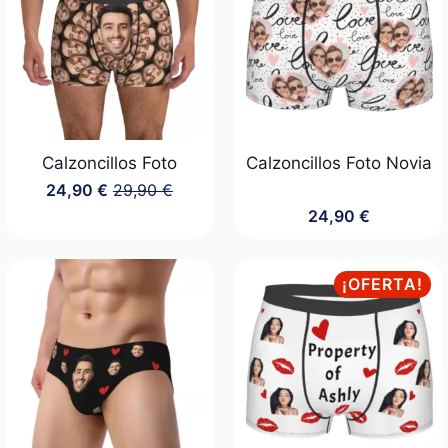
Calzoncillos Foto
Calzoncillos Foto Novia
24,90
€
29,90
€
El
El
24,90
€
precio
precio
original
actual
era:
es:
29,90 €.
24,90 €.
¡OFERTA!