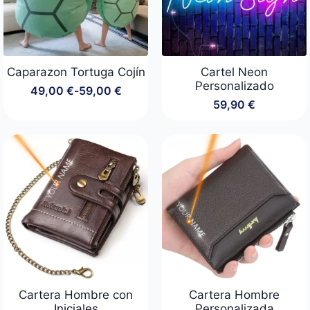
Caparazon Tortuga Cojín
Cartel Neon
Personalizado
49,00
€
-
59,00
€
Rango
59,90
€
de
precios:
desde
49,00 €
hasta
59,00 €
Cartera Hombre con
Cartera Hombre
Iniciales
Personalizada