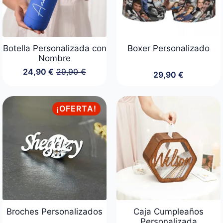
Botella Personalizada con
Boxer Personalizado
Nombre
24,90
€
29,90
€
29,90
€
El
El
precio
precio
original
actual
era:
es:
¡OFERTA!
29,90 €.
24,90 €.
Broches Personalizados
Caja Cumpleaños
Personalizada