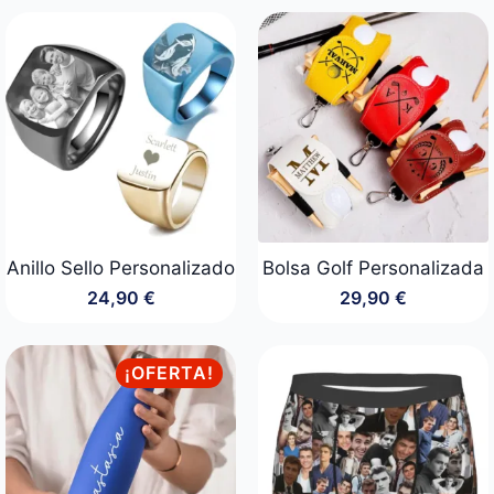
desde
precios:
24,90 €
desde
hasta
24,90 €
34,90 €
hasta
44,90 €
Anillo Sello Personalizado
Bolsa Golf Personalizada
24,90
€
29,90
€
¡OFERTA!