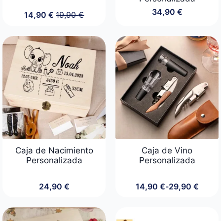
34,90
€
14,90
€
19,90
€
El
El
precio
precio
original
actual
era:
es:
19,90 €.
14,90 €.
Caja de Nacimiento
Caja de Vino
Personalizada
Personalizada
24,90
€
14,90
€
-
29,90
€
Rango
de
precios:
desde