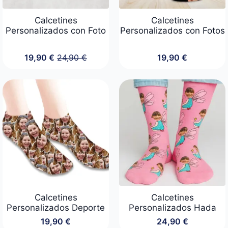
Calcetines
Calcetines
Personalizados con Foto
Personalizados con Fotos
19,90
€
24,90
€
19,90
€
El
El
precio
precio
original
actual
era:
es:
24,90 €.
19,90 €.
Calcetines
Calcetines
Personalizados Deporte
Personalizados Hada
19,90
€
24,90
€