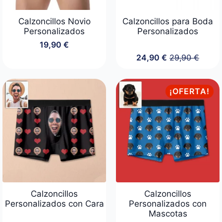
Calzoncillos Novio
Calzoncillos para Boda
Personalizados
Personalizados
19,90
€
24,90
€
29,90
€
El
El
precio
precio
original
actual
era:
es:
¡OFERTA!
29,90 €.
24,90 €.
Calzoncillos
Calzoncillos
Personalizados con Cara
Personalizados con
Mascotas