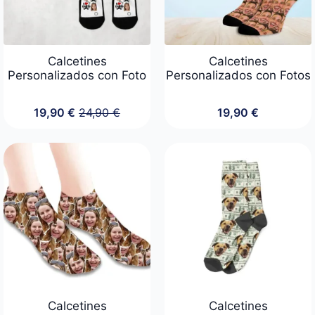
Calcetines
Calcetines
Personalizados con Foto
Personalizados con Fotos
19,90
€
24,90
€
19,90
€
El
El
precio
precio
original
actual
era:
es:
24,90 €.
19,90 €.
Calcetines
Calcetines