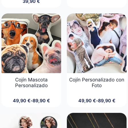
39,90
€
de
precios:
desde
14,90 €
hasta
39,90 €
Cojín Mascota
Cojín Personalizado con
Personalizado
Foto
49,90
€
-
89,90
€
49,90
€
-
89,90
€
Rango
Rango
de
de
precios:
precios:
desde
desde
49,90 €
49,90 €