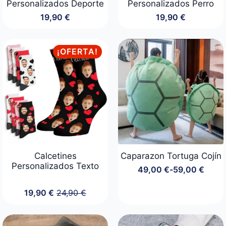
Personalizados Deporte
Personalizados Perro
19,90
€
19,90
€
¡OFERTA!
Calcetines
Caparazon Tortuga Cojín
Personalizados Texto
49,00
€
-
59,00
€
Rango
de
19,90
€
24,90
€
precios:
El
El
desde
precio
precio
49,00 €
original
actual
hasta
era:
es: