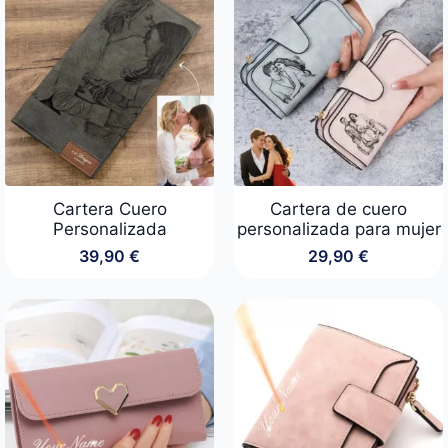
59,00 €
24,90 €.
19,90 €.
Cartera Cuero
Cartera de cuero
Personalizada
personalizada para mujer
39,90
€
29,90
€