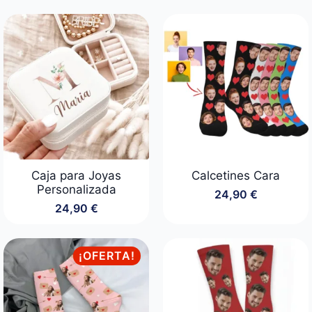
precio
precio
precios:
original
actual
desde
era:
es:
39,90 €
19,90 €.
14,90 €.
hasta
44,90 €
Caja para Joyas
Calcetines Cara
Personalizada
24,90
€
24,90
€
¡OFERTA!