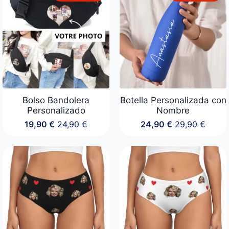
Bolso Bandolera
Botella Personalizada con
Personalizado
Nombre
19,90
€
24,90
€
24,90
€
29,90
€
El
El
El
El
precio
precio
precio
precio
original
actual
original
actual
era:
es:
era:
es:
24,90 €.
19,90 €.
29,90 €.
24,90 €.