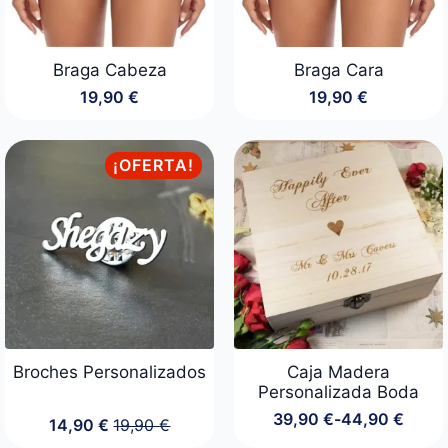
Braga Cabeza
Braga Cara
19,90
€
19,90
€
¡OFERTA!
Broches Personalizados
Caja Madera
Personalizada Boda
39,90
€
-
44,90
€
14,90
€
19,90
€
Rango
El
El
de