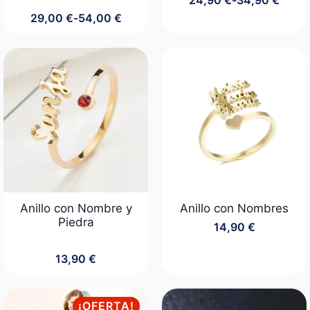
24,90
€
-
34,90
€
Rango
29,00
€
-
54,00
€
de
Rango
precios:
de
desde
precios:
24,90 €
desde
hasta
29,00 €
34,90 €
hasta
54,00 €
Anillo con Nombre y
Anillo con Nombres
Piedra
14,90
€
13,90
€
¡OFERTA!