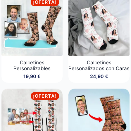
¡OFERTA!
24,90 €.
19,90 €.
Calcetines
Calcetines
Personalizables
Personalizados con Caras
19,90
€
24,90
€
¡OFERTA!