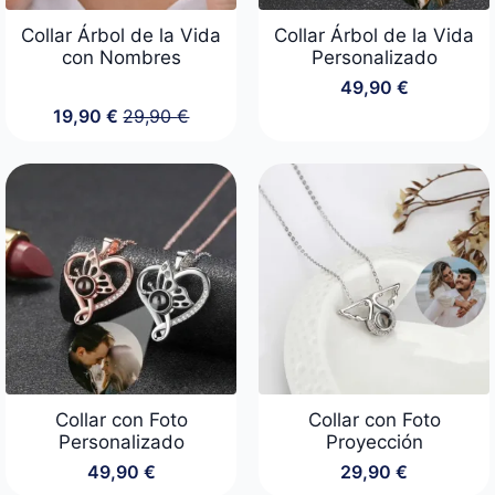
Collar Árbol de la Vida
Collar Árbol de la Vida
con Nombres
Personalizado
49,90
€
19,90
€
29,90
€
El
El
precio
precio
original
actual
era:
es:
29,90 €.
19,90 €.
Collar con Foto
Collar con Foto
Personalizado
Proyección
49,90
€
29,90
€