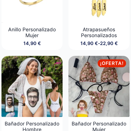
Anillo Personalizado
Atrapasueños
Mujer
Personalizados
14,90
€
14,90
€
-
22,90
€
Rango
de
precios:
desde
¡OFERTA!
14,90 €
hasta
22,90 €
Bañador Personalizado
Bañador Personalizado
Hombre
Mujer