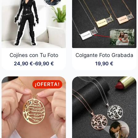
hasta
hasta
89,90 €
89,90 €
Cojínes con Tu Foto
Colgante Foto Grabada
24,90
€
-
69,90
€
19,90
€
Rango
de
precios:
desde
¡OFERTA!
24,90 €
hasta
69,90 €