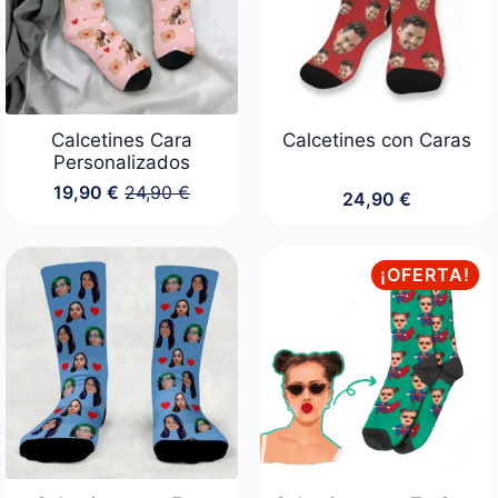
Calcetines Cara
Calcetines con Caras
Personalizados
19,90
€
24,90
€
24,90
€
El
El
precio
precio
original
actual
era:
es:
¡OFERTA!
24,90 €.
19,90 €.