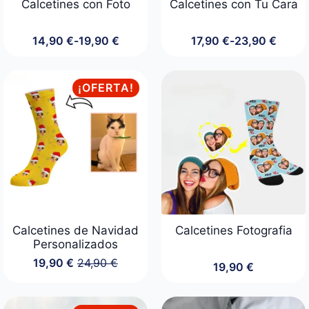
Calcetines con Foto
Calcetines con Tu Cara
14,90
€
-
19,90
€
17,90
€
-
23,90
€
Rango
Rango
de
de
precios:
precios:
desde
desde
¡OFERTA!
14,90 €
17,90 €
hasta
hasta
19,90 €
23,90 €
Calcetines de Navidad
Calcetines Fotografia
Personalizados
19,90
€
24,90
€
19,90
€
El
El
precio
precio
original
actual
era:
es: