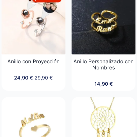
Anillo con Proyección
Anillo Personalizado con
Nombres
24,90
€
29,90
€
El
El
14,90
€
precio
precio
original
actual
era:
es:
29,90 €.
24,90 €.