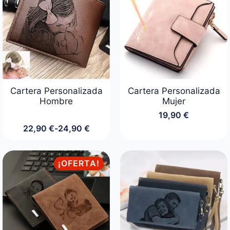
Cartera Personalizada
Cartera Personalizada
Hombre
Mujer
19,90
€
22,90
€
-
24,90
€
Rango
de
precios:
desde
¡OFERTA!
22,90 €
hasta
24,90 €