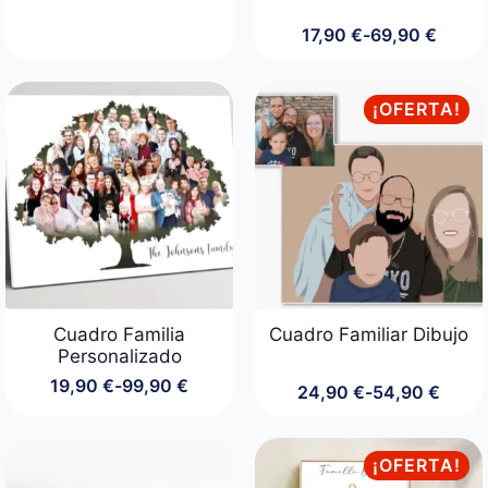
de
precios:
17,90
€
-
69,90
€
Rango
desde
de
17,90 €
precios:
hasta
desde
¡OFERTA!
79,90 €
17,90 €
hasta
69,90 €
Cuadro Familia
Cuadro Familiar Dibujo
Personalizado
19,90
€
-
99,90
€
24,90
€
-
54,90
€
Rango
Rango
de
de
precios:
precios:
desde
desde
¡OFERTA!
19,90 €
24,90 €