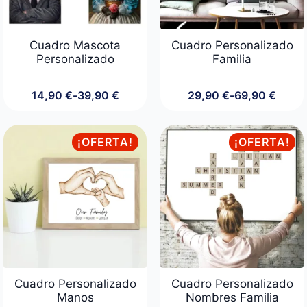
Cuadro Mascota
Cuadro Personalizado
Personalizado
Familia
14,90
€
-
39,90
€
29,90
€
-
69,90
€
Rango
Rango
de
de
precios:
precios:
desde
desde
¡OFERTA!
¡OFERTA!
14,90 €
29,90 €
hasta
hasta
39,90 €
69,90 €
Cuadro Personalizado
Cuadro Personalizado
Manos
Nombres Familia