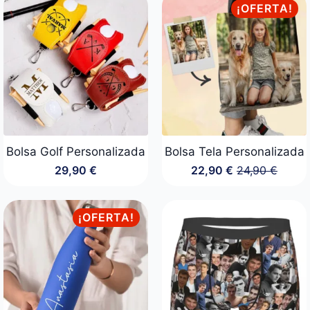
24,90 €
desde
¡OFERTA!
hasta
24,90 €
34,90 €
hasta
44,90 €
Bolsa Golf Personalizada
Bolsa Tela Personalizada
29,90
€
22,90
€
24,90
€
El
El
precio
precio
original
actual
era:
es:
¡OFERTA!
24,90 €.
22,90 €.