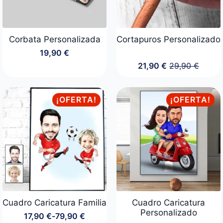
Corbata Personalizada
Cortapuros Personalizado
19,90
€
21,90
€
29,90
€
El
El
precio
precio
original
actual
era:
es:
¡OFERTA!
¡OFERTA!
29,90 €.
21,90 €.
Cuadro Caricatura Familia
Cuadro Caricatura
Personalizado
17,90
€
-
79,90
€
Rango