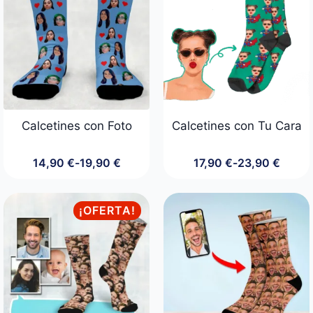
hasta
44,90 €
Calcetines con Foto
Calcetines con Tu Cara
14,90
€
-
19,90
€
17,90
€
-
23,90
€
Rango
Rango
de
de
precios:
precios:
desde
desde
¡OFERTA!
14,90 €
17,90 €
hasta
hasta
19,90 €
23,90 €