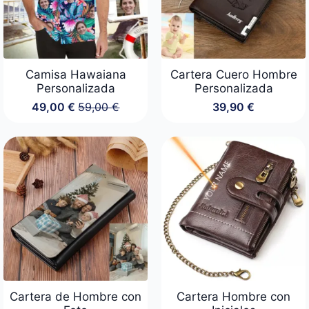
Camisa Hawaiana
Cartera Cuero Hombre
Personalizada
Personalizada
49,00
€
59,00
€
39,90
€
El
El
precio
precio
original
actual
era:
es:
59,00 €.
49,00 €.
Cartera de Hombre con
Cartera Hombre con