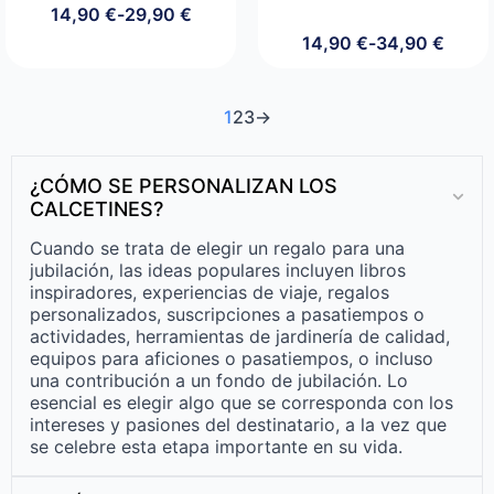
14,90
€
-
29,90
€
Rango
14,90
€
-
34,90
€
de
Rango
precios:
de
desde
precios:
14,90 €
desde
1
2
3
→
hasta
14,90 €
29,90 €
hasta
34,90 €
¿CÓMO SE PERSONALIZAN LOS
CALCETINES?
Cuando se trata de elegir un regalo para una
jubilación, las ideas populares incluyen libros
inspiradores, experiencias de viaje, regalos
personalizados, suscripciones a pasatiempos o
actividades, herramientas de jardinería de calidad,
equipos para aficiones o pasatiempos, o incluso
una contribución a un fondo de jubilación. Lo
esencial es elegir algo que se corresponda con los
intereses y pasiones del destinatario, a la vez que
se celebre esta etapa importante en su vida.