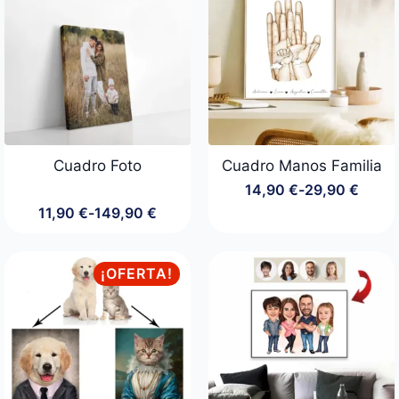
hasta
hasta
99,90 €
54,90 €
Cuadro Foto
Cuadro Manos Familia
14,90
€
-
29,90
€
Rango
11,90
€
-
149,90
€
de
Rango
precios:
de
desde
precios:
14,90 €
desde
¡OFERTA!
hasta
11,90 €
29,90 €
hasta
149,90 €