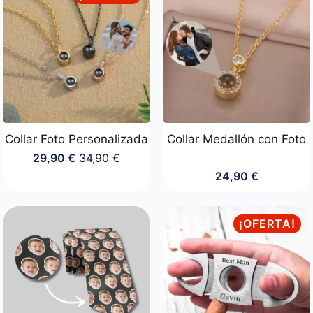
hasta
34,90 €
Collar Foto Personalizada
Collar Medallón con Foto
29,90
€
34,90
€
El
El
24,90
€
precio
precio
original
actual
era:
es:
34,90 €.
29,90 €.
¡OFERTA!