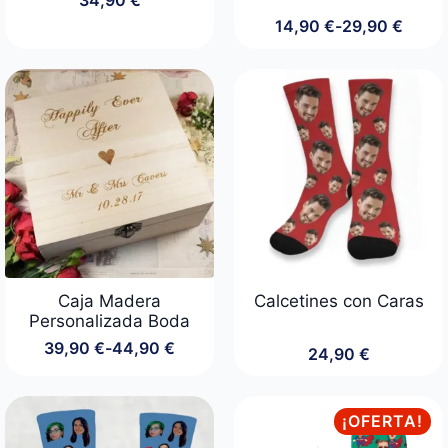
14,90
€
-
29,90
€
Rango
de
precios:
desde
14,90 €
hasta
29,90 €
Caja Madera
Calcetines con Caras
Personalizada Boda
39,90
€
-
44,90
€
24,90
€
Rango
de
precios:
desde
¡OFERTA!
39,90 €