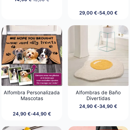
El
El
precio
precio
original
actual
29,00
€
-
54,00
€
Rango
era:
es:
de
19,90 €.
14,90 €.
precios:
desde
29,00 €
hasta
54,00 €
Alfombra Personalizada
Alfombras de Baño
Mascotas
Divertidas
24,90
€
-
34,90
€
Rango
24,90
€
-
44,90
€
de
Rango
precios:
de
desde
precios: