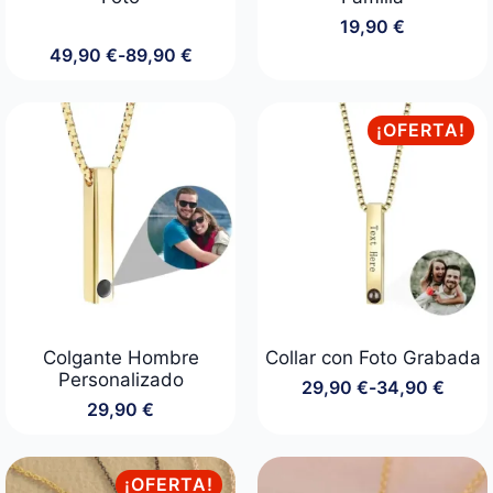
19,90
€
49,90
€
-
89,90
€
Rango
de
precios:
desde
¡OFERTA!
49,90 €
hasta
89,90 €
Colgante Hombre
Collar con Foto Grabada
Personalizado
29,90
€
-
34,90
€
Rango
29,90
€
de
precios:
desde
29,90 €
¡OFERTA!