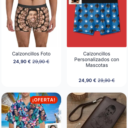
Calzoncillos Foto
Calzoncillos
Personalizados con
24,90
€
29,90
€
El
El
Mascotas
precio
precio
original
actual
era:
es:
24,90
€
29,90
€
El
El
29,90 €.
24,90 €.
precio
precio
original
actual
era:
es:
¡OFERTA!
29,90 €.
24,90 €.