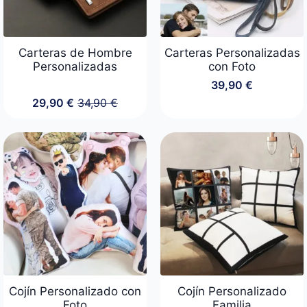
Carteras de Hombre
Carteras Personalizadas
Personalizadas
con Foto
39,90
€
29,90
€
34,90
€
El
El
precio
precio
original
actual
era:
es:
34,90 €.
29,90 €.
Cojín Personalizado con
Cojín Personalizado
Foto
Familia