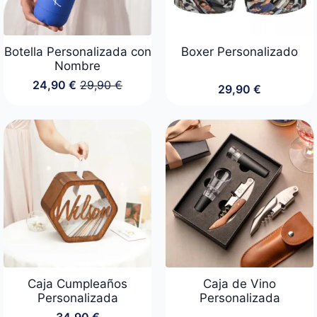
Botella Personalizada con
Boxer Personalizado
Nombre
24,90
€
29,90
€
29,90
€
El
El
precio
precio
original
actual
era:
es:
29,90 €.
24,90 €.
Caja Cumpleaños
Caja de Vino
Personalizada
Personalizada
34,90
€