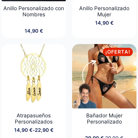
Anillo Personalizado con
Anillo Personalizado
Nombres
Mujer
14,90
€
14,90
€
¡OFERTA!
Atrapasueños
Bañador Mujer
Personalizados
Personalizado
14,90
€
-
22,90
€
Rango
29,90
€
39,90
€