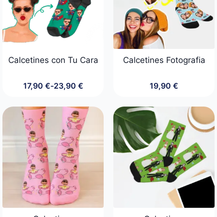
Calcetines con Tu Cara
Calcetines Fotografia
17,90
€
-
23,90
€
19,90
€
Rango
de
precios:
desde
17,90 €
hasta
23,90 €