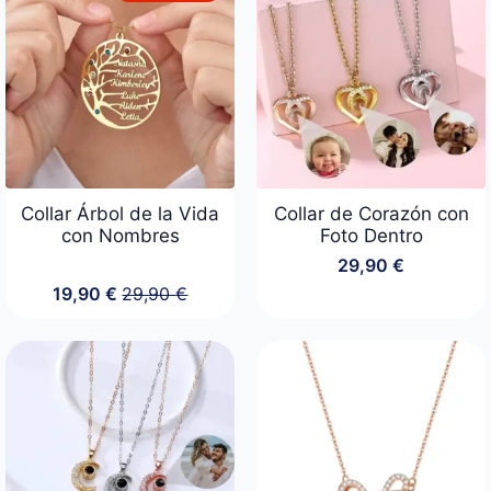
19,90 €
19,90 €
hasta
hasta
34,90 €
34,90 €
Collar Árbol de la Vida
Collar de Corazón con
con Nombres
Foto Dentro
29,90
€
19,90
€
29,90
€
El
El
precio
precio
original
actual
era:
es:
29,90 €.
19,90 €.