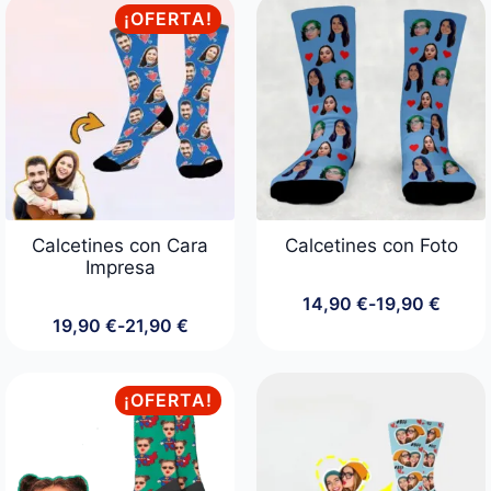
era:
es:
¡OFERTA!
24,90 €.
19,90 €.
Calcetines con Cara
Calcetines con Foto
Impresa
14,90
€
-
19,90
€
Rango
19,90
€
-
21,90
€
de
Rango
precios:
de
desde
precios:
14,90 €
desde
¡OFERTA!
hasta
19,90 €
19,90 €
hasta
21,90 €