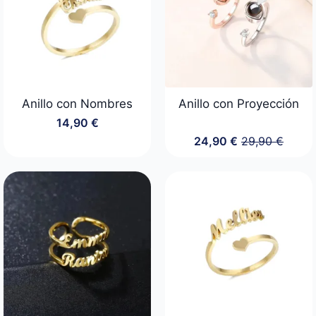
Anillo con Nombres
Anillo con Proyección
14,90
€
24,90
€
29,90
€
El
El
precio
precio
original
actual
era:
es:
29,90 €.
24,90 €.