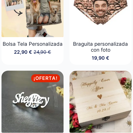
Bolsa Tela Personalizada
Braguita personalizada
con foto
22,90
€
24,90
€
El
El
19,90
€
precio
precio
original
actual
era:
es:
24,90 €.
22,90 €.
¡OFERTA!