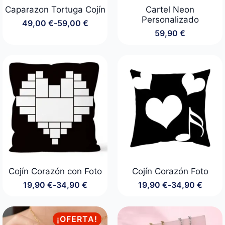
Caparazon Tortuga Cojín
Cartel Neon
Personalizado
49,00
€
-
59,00
€
Rango
59,90
€
de
precios:
desde
49,00 €
hasta
59,00 €
Cojín Corazón con Foto
Cojín Corazón Foto
19,90
€
-
34,90
€
19,90
€
-
34,90
€
Rango
Rango
de
de
precios:
precios:
desde
desde
¡OFERTA!