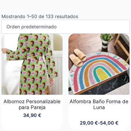
Mostrando 1–50 de 133 resultados
Albornoz Personalizable
Alfombra Baño Forma de
para Pareja
Luna
34,90
€
29,00
€
-
54,00
€
Rango
de