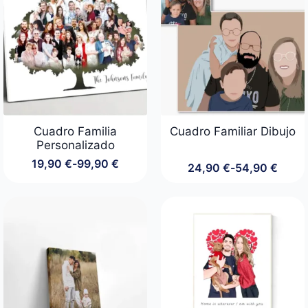
hasta
69,90 €
Cuadro Familia
Cuadro Familiar Dibujo
Personalizado
19,90
€
-
99,90
€
24,90
€
-
54,90
€
Rango
Rango
de
de
precios:
precios:
desde
desde
19,90 €
24,90 €
hasta
hasta
99,90 €
54,90 €