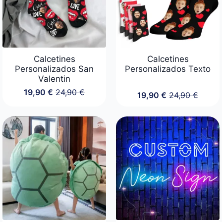
Calcetines
Calcetines
Personalizados San
Personalizados Texto
Valentin
19,90
€
24,90
€
19,90
€
24,90
€
El
El
El
El
precio
precio
precio
precio
original
actual
original
actual
era:
es:
era:
es:
24,90 €.
19,90 €.
24,90 €.
19,90 €.