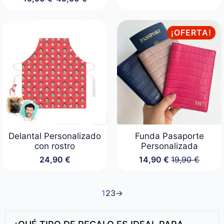
Rango
de
precios:
desde
¡OFERTA!
19,90 €
hasta
49,90 €
Delantal Personalizado
Funda Pasaporte
con rostro
Personalizada
24,90
€
14,90
€
19,90
€
El
El
precio
precio
original
actual
era:
es:
1
2
3
→
19,90 €.
14,90 €.