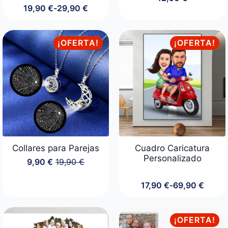
19,90
€
-
29,90
€
Rango
de
precios:
desde
¡OFERTA!
¡OFERTA!
19,90 €
hasta
29,90 €
Collares para Parejas
Cuadro Caricatura
Personalizado
9,90
€
19,90
€
El
El
precio
precio
original
actual
17,90
€
-
69,90
€
Rango
era:
es:
de
19,90 €.
9,90 €.
precios:
desde
¡OFERTA!
17,90 €