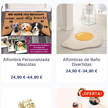
precios:
desde
29,00 €
hasta
54,00 €
Alfombra Personalizada
Alfombras de Baño
Mascotas
Divertidas
24,90
€
-
34,90
€
Rango
24,90
€
-
44,90
€
de
Rango
precios:
de
desde
precios:
24,90 €
desde
¡OFERTA!
hasta
24,90 €
34,90 €
hasta
44,90 €