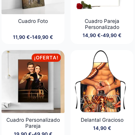
Cuadro Foto
Cuadro Pareja
Personalizado
14,90
€
-
49,90
€
11,90
€
-
149,90
€
Rango
Rango
de
de
precios:
precios:
desde
desde
¡OFERTA!
14,90 €
11,90 €
hasta
hasta
49,90 €
149,90 €
Cuadro Personalizado
Delantal Gracioso
Pareja
14,90
€
19,90
€
-
49,90
€