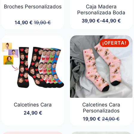
Broches Personalizados
Caja Madera
Personalizada Boda
39,90
€
-
44,90
€
14,90
€
19,90
€
Rango
El
El
de
precio
precio
precios:
original
actual
desde
era:
es:
¡OFERTA!
39,90 €
19,90 €.
14,90 €.
hasta
44,90 €
Calcetines Cara
Calcetines Cara
Personalizados
24,90
€
19,90
€
24,90
€
El
El
precio
precio
original
actual