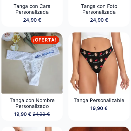
Tanga con Cara
Tanga con Foto
Personalizada
Personalizada
24,90
€
24,90
€
¡OFERTA!
Tanga con Nombre
Tanga Personalizable
Personalizado
19,90
€
19,90
€
24,90
€
El
El
precio
precio
original
actual