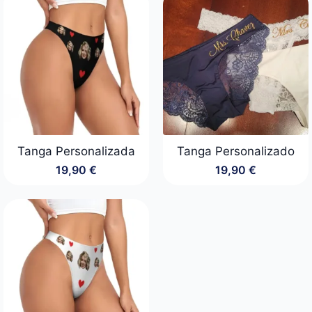
era:
es:
24,90 €.
19,90 €.
Tanga Personalizada
Tanga Personalizado
19,90
€
19,90
€