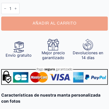
Manta
Personalizada
con
Fotos
cantidad
AÑADIR AL CARRITO
Mejor precio
Devoluciones en
Envío gratuito
garantizado
14 días
Características de nuestra manta personalizada
con fotos