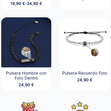
19,90
€
-
34,90
€
Rango
de
precios:
desde
19,90 €
hasta
34,90 €
Pulsera Hombre con
Pulsera Recuerdo Foto
Foto Dentro
24,90
€
24,90
€