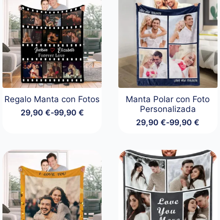
Regalo Manta con Fotos
Manta Polar con Foto
Personalizada
29,90
€
-
99,90
€
Rango
29,90
€
-
99,90
€
de
Rango
precios:
de
desde
precios:
29,90 €
desde
hasta
29,90 €
99,90 €
hasta
99,90 €