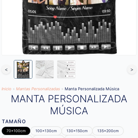
<
>
Inicio
»
Mantas Personalizadas
»
Manta Personalizada Música
MANTA PERSONALIZADA
MÚSICA
TAMAÑO
70x100cm
100x130cm
130x150cm
135x200cm