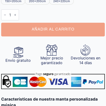
150x200cm
200x200cm
240x220cm
Manta
Personalizada
Música
cantidad
AÑADIR AL CARRITO
Mejor precio
Devoluciones en
Envío gratuito
garantizado
14 días
Características de nuestra manta personalizada
música