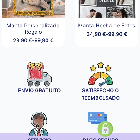
Manta Personalizada
Manta Hecha de Fotos
Regalo
34,90
€
-
99,90
€
Rango
29,90
€
-
99,90
€
de
Rango
precios:
de
desde
precios:
34,90 €
desde
hasta
29,90 €
99,90 €
hasta
99,90 €
ENVÍO GRATUITO
SATISFECHO O
REEMBOLSADO