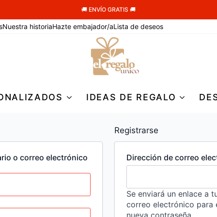
🚚 ENVÍO GRATIS 🚚
s
Nuestra historia
Hazte embajador/a
Lista de deseos
ONALIZADOS
IDEAS DE REGALO
DE
Registrarse
io o correo electrónico
Dirección de correo ele
Se enviará un enlace a t
ligatorio
correo electrónico para 
nueva contraseña.