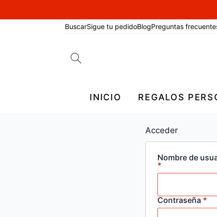
Buscar
Sigue tu pedido
Blog
Preguntas frecuente
Search
for:
INICIO
REGALOS PERS
Acceder
Nombre de usuar
Obligatorio
*
Ob
Contraseña
*