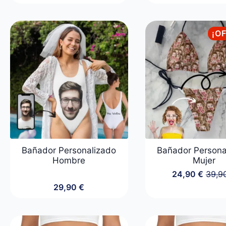
¡O
Bañador Personalizado
Bañador Persona
Hombre
Mujer
24,90
€
39,9
El
El
29,90
€
preci
preci
origin
actua
era:
es:
39,90
24,90