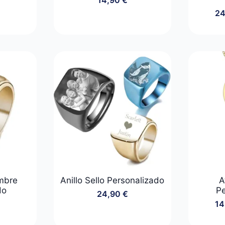
2
ombre
Anillo Sello Personalizado
A
do
Pe
24,90
€
14