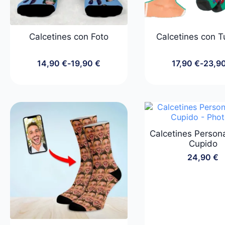
Calcetines con Foto
Calcetines con T
14,90
€
-
19,90
€
17,90
€
-
23,9
Rango
Rang
de
de
precios:
preci
desde
desd
14,90 €
17,90
hasta
hasta
19,90 €
23,90
Calcetines Person
Cupido
24,90
€