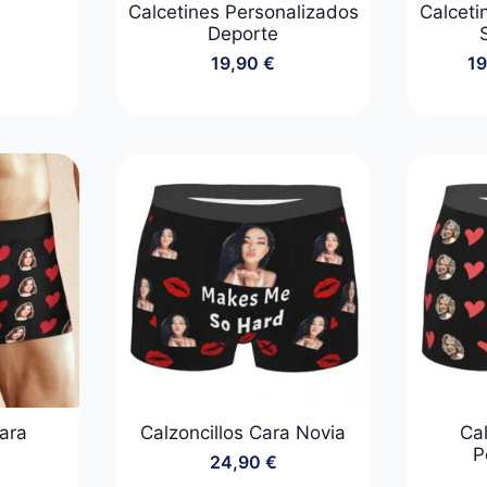
Calcetines Personalizados
Calceti
Deporte
19,90
€
1
Cara
Calzoncillos Cara Novia
Cal
P
24,90
€