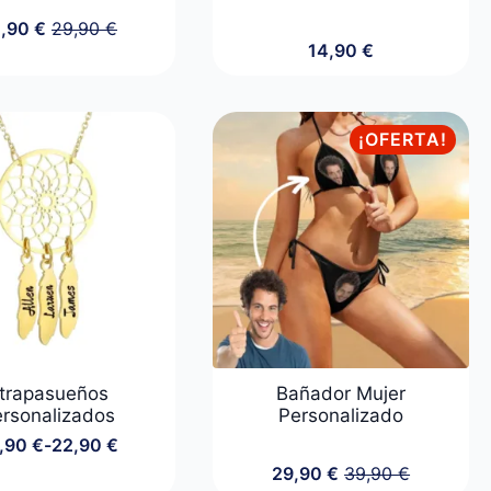
4,90
€
29,90
€
El
El
14,90
€
precio
precio
original
actual
era:
es:
29,90 €.
24,90 €.
¡OFERTA!
trapasueños
Bañador Mujer
rsonalizados
Personalizado
,90
€
-
22,90
€
Rango
29,90
€
39,90
€
de
El
El