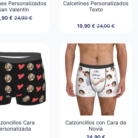
nes Personalizados
Calcetines Personalizados
San Valentin
Texto
9,90
€
24,90
€
El
El
19,90
€
24,90
€
precio
precio
El
El
original
actual
precio
precio
era:
es:
original
actual
24,90 €.
19,90 €.
era:
es:
24,90 €.
19,90 €.
zoncillos Cara
Calzoncillos con Cara de
ersonalizada
Novia
24,90
€