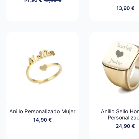
El
El
13,90
€
precio
precio
original
actual
era:
es:
19,90 €.
14,90 €.
Anillo Personalizado Mujer
Anillo Sello H
Personaliza
14,90
€
24,90
€