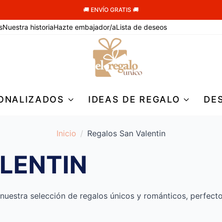
🚚 ENVÍO GRATIS 🚚
s
Nuestra historia
Hazte embajador/a
Lista de deseos
ONALIZADOS
IDEAS DE REGALO
DE
Inicio
Regalos San Valentin
LENTIN
nuestra selección de regalos únicos y románticos, perfecto