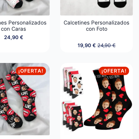
nes Personalizados
Calcetines Personalizados
con Caras
con Foto
24,90
€
19,90
€
24,90
€
El
El
precio
precio
original
actual
era:
es:
¡OFERTA!
¡OFERTA!
24,90 €.
19,90 €.