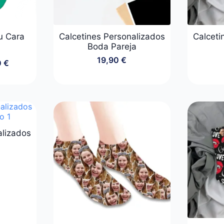
u Cara
Calcetines Personalizados
Calceti
Boda Pareja
19,90
€
0
€
o
os:
e
 €
 €
alizados