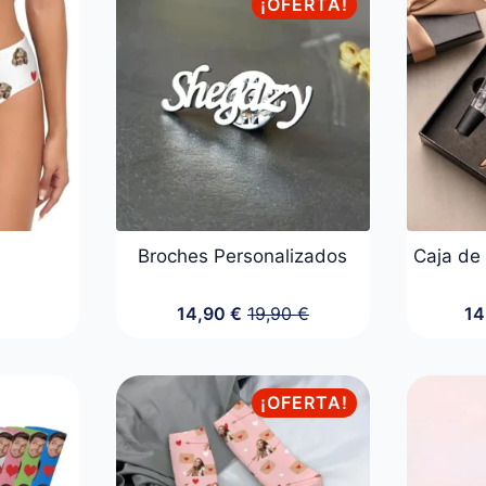
¡OFERTA!
a
Broches Personalizados
Caja de
14,90
€
19,90
€
14
El
El
precio
precio
original
actual
era:
es:
¡OFERTA!
19,90 €.
14,90 €.