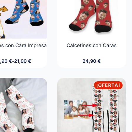
es con Cara Impresa
Calcetines con Caras
9,90
€
-
21,90
€
24,90
€
Rango
de
precios:
desde
¡OFERTA!
19,90 €
hasta
21,90 €