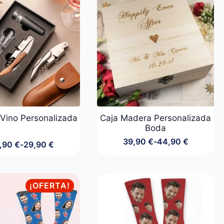
 Vino Personalizada
Caja Madera Personalizada
Boda
39,90
€
-
44,90
€
,90
€
-
29,90
€
Rango
Rango
de
de
precios:
precios:
desde
desde
39,90 €
¡OFERTA!
14,90 €
hasta
hasta
44,90 €
29,90 €