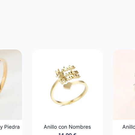
y Piedra
Anillo con Nombres
Anill
14,90
€