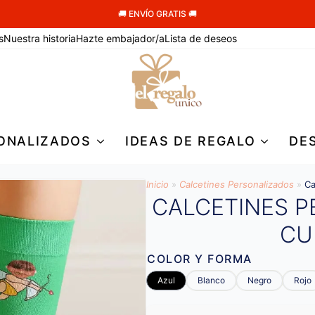
🚚 ENVÍO GRATIS 🚚
s
Nuestra historia
Hazte embajador/a
Lista de deseos
ONALIZADOS
IDEAS DE REGALO
DE
Inicio
»
Calcetines Personalizados
»
Ca
CALCETINES 
CU
COLOR Y FORMA
Azul
Blanco
Negro
Rojo