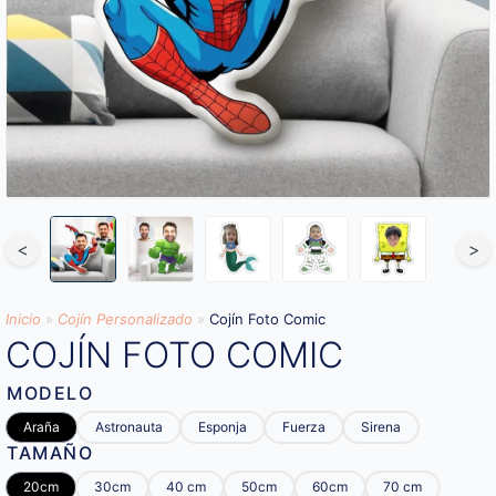
<
>
Inicio
»
Cojín Personalizado
»
Cojín Foto Comic
COJÍN FOTO COMIC
MODELO
Araña
Astronauta
Esponja
Fuerza
Sirena
TAMAÑO
20cm
30cm
40 cm
50cm
60cm
70 cm