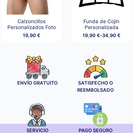
Calzoncillos
Funda de Cojín
Personalizados Foto
Personalizada
19,90
€
19,90
€
-
34,90
€
Rango
de
precios:
desde
19,90 €
hasta
34,90 €
ENVÍO GRATUITO
SATISFECHO O
REEMBOLSADO
SERVICIO
PAGO SEGURO