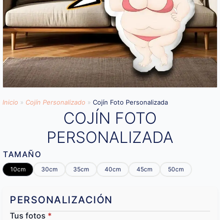
Inicio
»
Cojín Personalizado
»
Cojín Foto Personalizada
COJÍN FOTO
PERSONALIZADA
TAMAÑO
10cm
30cm
35cm
40cm
45cm
50cm
PERSONALIZACIÓN
Tus fotos
*