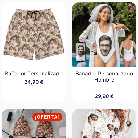
original
actual
era:
es:
39,90 €.
29,90 €.
Bañador Personalizado
Bañador Personalizado
Hombre
24,90
€
29,90
€
¡OFERTA!