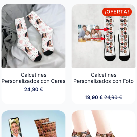
¡OFERTA!
Calcetines
Calcetines
Personalizados con Caras
Personalizados con Foto
24,90
€
19,90
€
24,90
€
El
El
precio
precio
original
actual
era:
es:
24,90 €.
19,90 €.