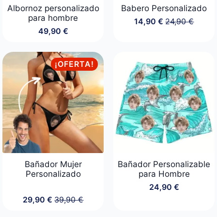
Albornoz personalizado
Babero Personalizado
para hombre
14,90
€
24,90
€
El
El
49,90
€
precio
precio
original
actual
era:
es:
24,90 €.
14,90 €.
¡OFERTA!
Bañador Mujer
Bañador Personalizable
Personalizado
para Hombre
24,90
€
29,90
€
39,90
€
El
El
precio
precio