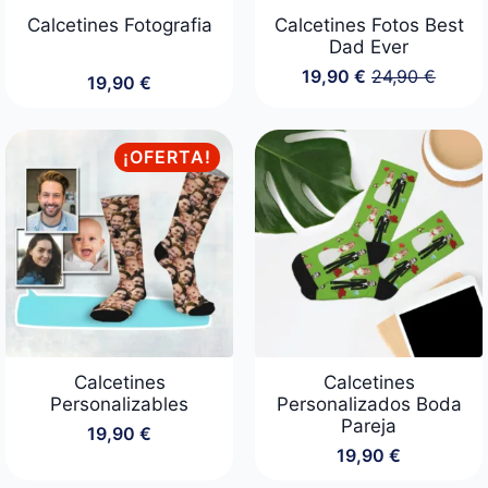
Calcetines Fotografia
Calcetines Fotos Best
Dad Ever
19,90
€
24,90
€
19,90
€
El
El
precio
precio
original
actual
era:
es:
¡OFERTA!
24,90 €.
19,90 €.
Calcetines
Calcetines
Personalizables
Personalizados Boda
Pareja
19,90
€
19,90
€