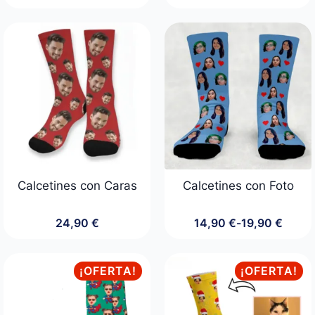
precio
precio
original
actual
era:
es:
24,90 €.
19,90 €.
Calcetines con Caras
Calcetines con Foto
24,90
€
14,90
€
-
19,90
€
Rango
de
precios:
desde
¡OFERTA!
¡OFERTA!
14,90 €
hasta
19,90 €