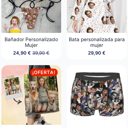
Bañador Personalizado
Bata personalizada para
Mujer
mujer
24,90
€
39,90
€
29,90
€
El
El
precio
precio
original
actual
era:
es:
¡OFERTA!
39,90 €.
24,90 €.