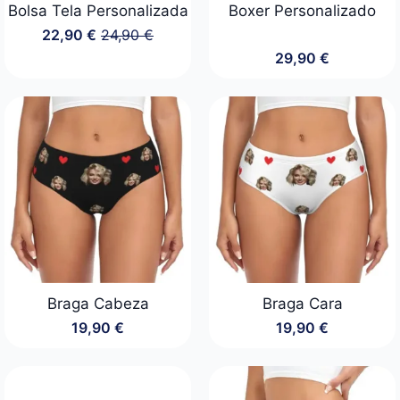
Bolsa Tela Personalizada
Boxer Personalizado
22,90
€
24,90
€
El
El
29,90
€
precio
precio
original
actual
era:
es:
24,90 €.
22,90 €.
Braga Cabeza
Braga Cara
19,90
€
19,90
€