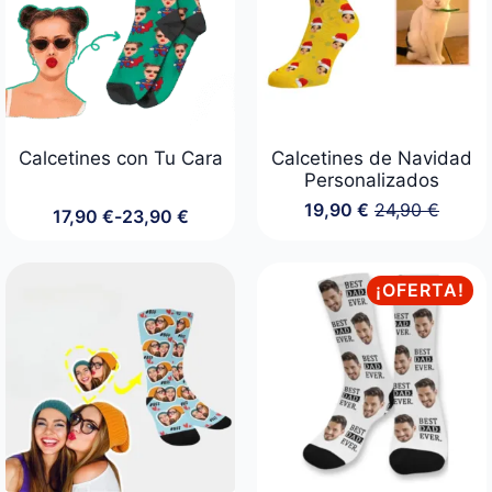
Calcetines con Tu Cara
Calcetines de Navidad
Personalizados
19,90
€
24,90
€
17,90
€
-
23,90
€
El
El
Rango
precio
precio
de
original
actual
precios:
era:
es:
desde
¡OFERTA!
24,90 €.
19,90 €.
17,90 €
hasta
23,90 €