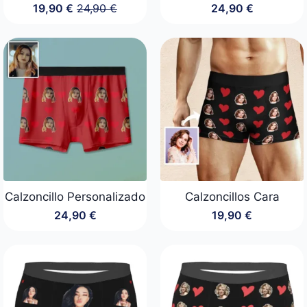
19,90
€
24,90
€
24,90
€
El
El
precio
precio
original
actual
era:
es:
24,90 €.
19,90 €.
Calzoncillo Personalizado
Calzoncillos Cara
24,90
€
19,90
€