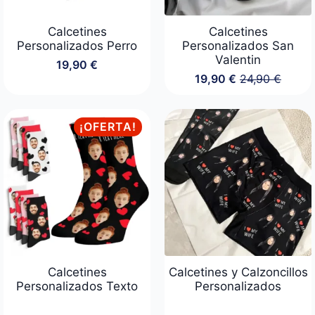
Calcetines
Calcetines
Personalizados Perro
Personalizados San
Valentin
19,90
€
19,90
€
24,90
€
El
El
precio
precio
original
actual
era:
es:
¡OFERTA!
24,90 €.
19,90 €.
Calcetines
Calcetines y Calzoncillos
Personalizados Texto
Personalizados