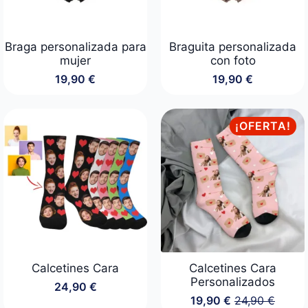
Braga personalizada para
Braguita personalizada
mujer
con foto
19,90
€
19,90
€
¡OFERTA!
Calcetines Cara
Calcetines Cara
Personalizados
24,90
€
19,90
€
24,90
€
El
El