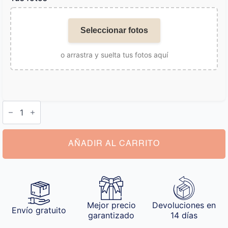
Seleccionar fotos
o arrastra y suelta tus fotos aquí
Gorro
Pescador
con
Foto
cantidad
AÑADIR AL CARRITO
Mejor precio
Devoluciones en
Envío gratuito
garantizado
14 días