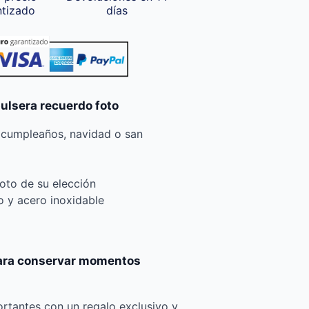
ntizado
días
pulsera recuerdo foto
 cumpleaños, navidad o san
foto de su elección
io y acero inoxidable
para conservar momentos
rtantes con un regalo exclusivo y