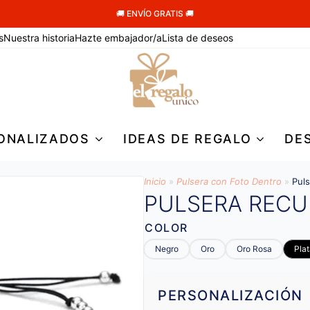
🚚 ENVÍO GRATIS 🚚
s
Nuestra historia
Hazte embajador/a
Lista de deseos
ONALIZADOS
IDEAS DE REGALO
DE
Inicio
»
Pulsera con Foto Dentro
»
Pul
PULSERA RECU
COLOR
Negro
Oro
Oro Rosa
Pla
PERSONALIZACIÓN