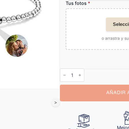
Tus fotos
*
Selecci
o arrastra y su
Pulsera
Recuerdo
Foto
cantidad
AÑADIR 
>
Mejor