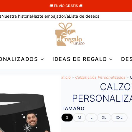
🚚 ENVÍO GRATIS 🚚
s
Nuestra historia
Hazte embajador/a
Lista de deseos
ONALIZADOS
IDEAS DE REGALO
DE
Inicio
»
Calzoncillos Personalizados
»
C
CALZO
PERSONALIZ
TAMAÑO
S
M
L
XL
XXL