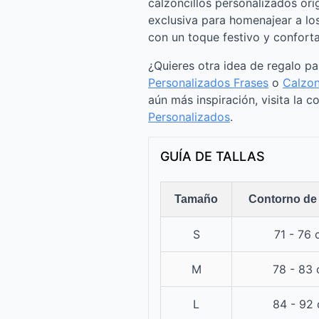
calzoncillos personalizados ori
exclusiva para homenajear a lo
con un toque festivo y conforta
¿Quieres otra idea de regalo p
Personalizados Frases
o
Calzon
aún más inspiración, visita la c
Personalizados​
.
GUÍA DE TALLAS
Tamaño
Contorno de 
S
71 - 76
M
78 - 83
L
84 - 92