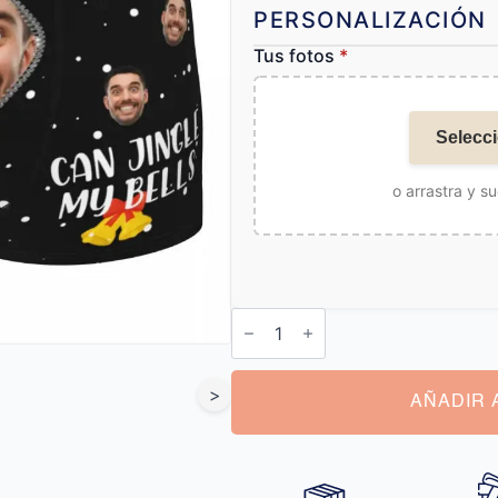
PERSONALIZACIÓN
Tus fotos
*
Selecci
o arrastra y su
Calzoncillos
Personalizados
Navidad
cantidad
>
AÑADIR 