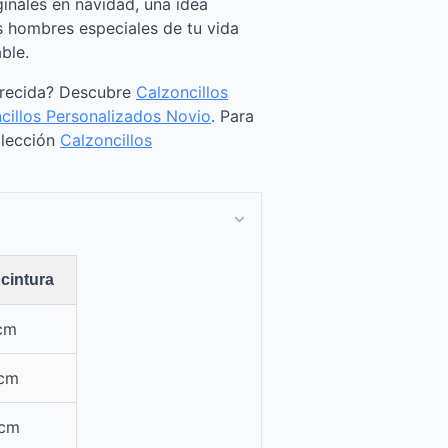
ginales en navidad, una idea
s hombres especiales de tu vida
ble.
arecida? Descubre
Calzoncillos
cillos Personalizados Novio
. Para
olección
Calzoncillos
cintura
 cm
 cm
 cm