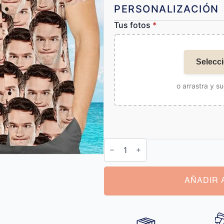
PERSONALIZACIÓN
Tus fotos
*
Selecci
o arrastra y su
Camiseta
con
Foto
Personalizada
cantidad
AÑADIR 