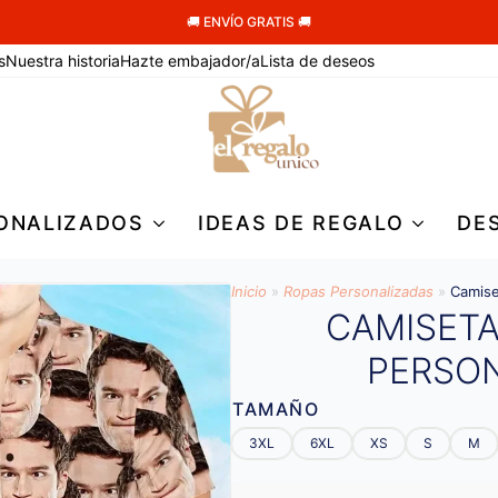
🚚 ENVÍO GRATIS 🚚
s
Nuestra historia
Hazte embajador/a
Lista de deseos
ONALIZADOS
IDEAS DE REGALO
DE
Inicio
»
Ropas Personalizadas
»
Camise
CAMISET
PERSO
TAMAÑO
3XL
6XL
XS
S
M