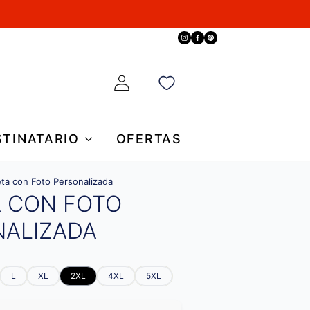
STINATARIO
OFERTAS
ta con Foto Personalizada
A CON FOTO
NALIZADA
L
XL
2XL
4XL
5XL