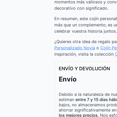
momentos más valiosos y conve
decorativo con significado.
En resumen, este cojín persona
más que un complemento; es u
celebrar vuestra historia juntos.
¿Quieres otra idea de regalo p
Personalizado Novia
o
Cojín Pe
inspiración, visita la colección
C
ENVÍO Y DEVOLUCIÓN
Envío
Debido a la naturaleza de nue
estiman
entre 7 y 15 días háb
bajos, no almacenamos produ
ahorrar significativamente e
los mejores precios
. Nos esf