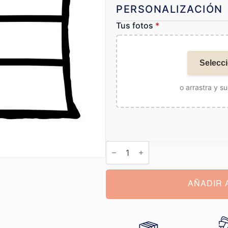
PERSONALIZACIÓN
Tus fotos
*
Selecci
o arrastra y su
Cojín
Personalizado
para
Mi
Novio
cantidad
AÑADIR 