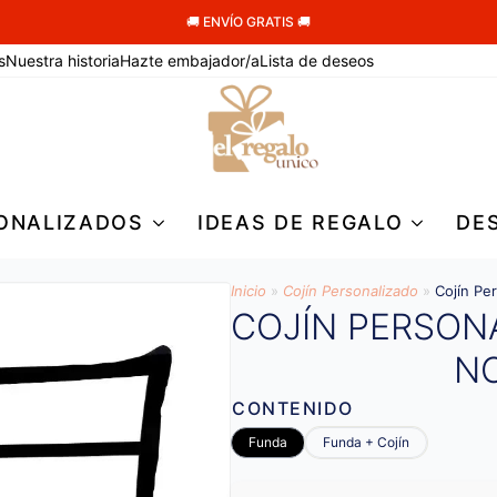
🚚 ENVÍO GRATIS 🚚
s
Nuestra historia
Hazte embajador/a
Lista de deseos
ONALIZADOS
IDEAS DE REGALO
DE
Inicio
»
Cojín Personalizado
»
Cojín Pe
COJÍN PERSON
N
CONTENIDO
Funda
Funda + Cojín