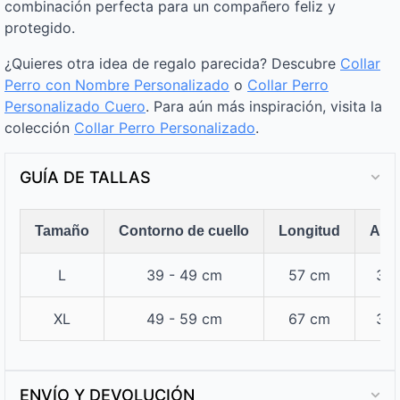
combinación perfecta para un compañero feliz y
protegido.
¿Quieres otra idea de regalo parecida? Descubre
Collar
Perro con Nombre Personalizado
o
Collar Perro
Personalizado Cuero
. Para aún más inspiración, visita la
colección
Collar Perro Personalizado
.
GUÍA DE TALLAS
Tamaño
Contorno de cuello
Longitud
Anc
L
39 - 49 cm
57 cm
3,8
XL
49 - 59 cm
67 cm
3,8
ENVÍO Y DEVOLUCIÓN