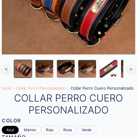
<
>
Inicio
»
Collar Perro Personalizado
»
Collar Perro Cuero Personalizado
COLLAR PERRO CUERO
PERSONALIZADO
COLOR
Azul
Marron
Rojo
Rosa
Verde