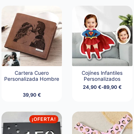
Cartera Cuero
Cojínes Infantiles
Personalizada Hombre
Personalizados
24,90
€
-
89,90
€
Rango
39,90
€
de
precios:
desde
24,90 €
hasta
¡OFERTA!
89,90 €