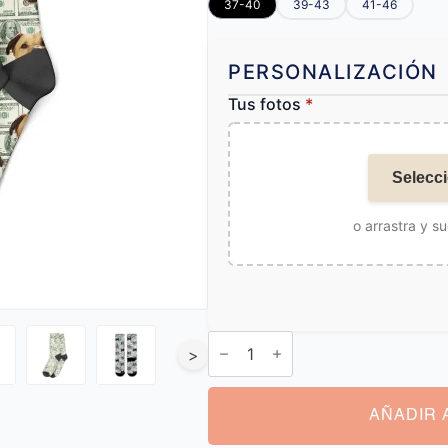
37-40
39-43
41-46
PERSONALIZACIÓN
Tus fotos
*
Selecci
o arrastra y su
Calcetines
Personalizados
>
Perro
cantidad
AÑADIR 