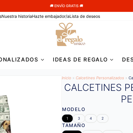
🚚 ENVÍO GRATIS 🚚
s
Nuestra historia
Hazte embajador/a
Lista de deseos
ONALIZADOS
IDEAS DE REGALO
DE
Inicio
»
Calcetines Personalizados
»
Ca
CALCETINES 
P
MODELO
1
3
4
2
TAMAÑO