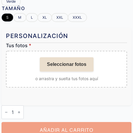
Verde
TAMAÑO
S
M
L
XL
XXL
XXXL
PERSONALIZACIÓN
Tus fotos
*
Seleccionar fotos
o arrastra y suelta tus fotos aquí
Albornoz
Mujer
Personalizado
cantidad
AÑADIR AL CARRITO