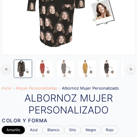
<
>
Inicio
»
Ropas Personalizadas
»
Albornoz Mujer Personalizado
ALBORNOZ MUJER
PERSONALIZADO
COLOR Y FORMA
Amarillo
Azul
Blanco
Gris
Negro
Rojo