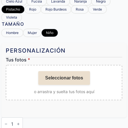
Cielo Azul
Fucsia
Lavanda
Naranja
Negro
Pistacho
Rojo
Rojo Burdeos
Rosa
Verde
Violeta
TAMAÑO
Hombre
Mujer
Niño
PERSONALIZACIÓN
Tus fotos
*
Seleccionar fotos
o arrastra y suelta tus fotos aquí
Calcetines
con