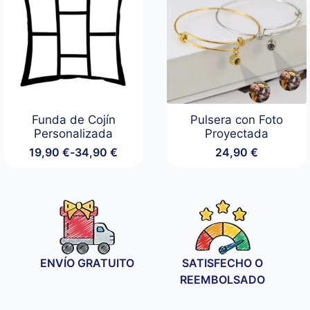
Funda de Cojín
Pulsera con Foto
Personalizada
Proyectada
19,90
€
-
34,90
€
24,90
€
Rango
de
precios:
desde
19,90 €
hasta
34,90 €
ENVÍO GRATUITO
SATISFECHO O
REEMBOLSADO