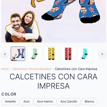
<
>
Inicio
»
Calcetines Personalizados
»
Calcetines con Cara Impresa
CALCETINES CON CARA
IMPRESA
COLOR
Amarillo
Azul
Azul marino
Azul Zarcillo
Blanco