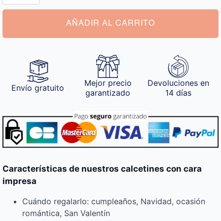
Cara
Impresa
cantidad
AÑADIR AL CARRITO
Mejor precio
Devoluciones en
Envío gratuito
garantizado
14 días
Características de nuestros calcetines con cara
impresa
Cuándo regalarlo: cumpleaños, Navidad, ocasión
romántica, San Valentín