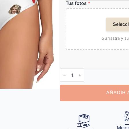
Tus fotos
*
Selecci
o arrastra y su
Braga
Cara
cantidad
AÑADIR 
Mejor