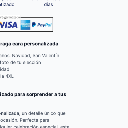
ntizado
días
braga cara personalizada
ños, Navidad, San Valentín
foto de tu elección
lidad
la 4XL
lizado para sorprender a tus
onalizada
, un detalle único que
 ocasión. Perfecta para
quier celebración especial, esta