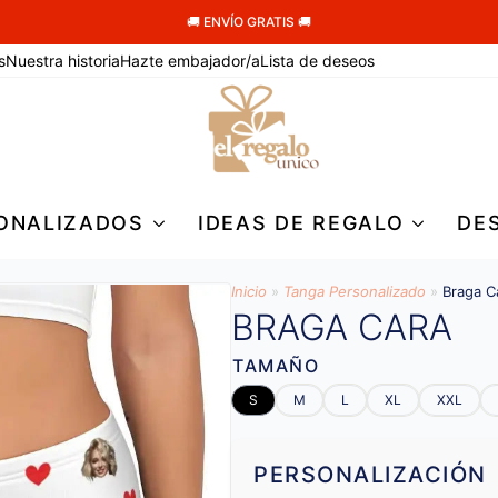
🚚 ENVÍO GRATIS 🚚
s
Nuestra historia
Hazte embajador/a
Lista de deseos
ONALIZADOS
IDEAS DE REGALO
DE
Inicio
»
Tanga Personalizado
»
Braga C
BRAGA CARA
TAMAÑO
S
M
L
XL
XXL
PERSONALIZACIÓN