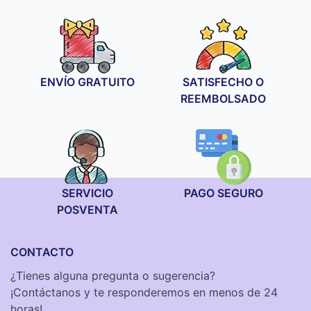
precios:
desde
24,90 €
hasta
89,90 €
ENVÍO GRATUITO
SATISFECHO O
REEMBOLSADO
SERVICIO
PAGO SEGURO
POSVENTA
CONTACTO
¿Tienes alguna pregunta o sugerencia?
¡Contáctanos y te responderemos en menos de 24
horas!