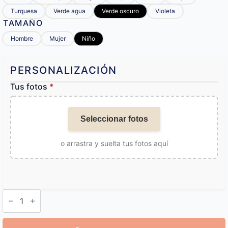
Turquesa
Verde agua
Verde oscuro
Violeta
TAMAÑO
Hombre
Mujer
Niño
PERSONALIZACIÓN
Tus fotos
*
Seleccionar fotos
o arrastra y suelta tus fotos aquí
Calcetines
con
Tu
Cara
cantidad