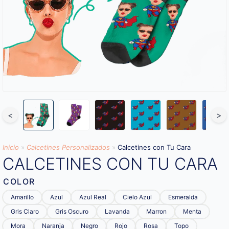
<
>
Inicio
»
Calcetines Personalizados
»
Calcetines con Tu Cara
CALCETINES CON TU CARA
COLOR
Amarillo
Azul
Azul Real
Cielo Azul
Esmeralda
Gris Claro
Gris Oscuro
Lavanda
Marron
Menta
Mora
Naranja
Negro
Rojo
Rosa
Topo