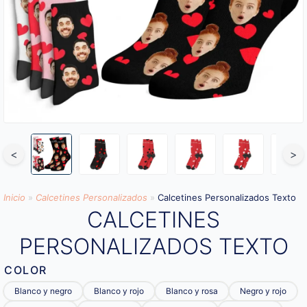
<
>
Inicio
»
Calcetines Personalizados
»
Calcetines Personalizados Texto
CALCETINES
PERSONALIZADOS TEXTO
COLOR
Blanco y negro
Blanco y rojo
Blanco y rosa
Negro y rojo