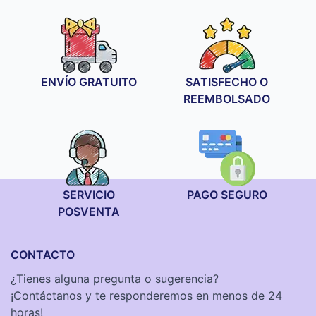
precios:
desde
19,90 €
hasta
21,90 €
ENVÍO GRATUITO
SATISFECHO O
REEMBOLSADO
SERVICIO
PAGO SEGURO
POSVENTA
CONTACTO
¿Tienes alguna pregunta o sugerencia?
¡Contáctanos y te responderemos en menos de 24
horas!