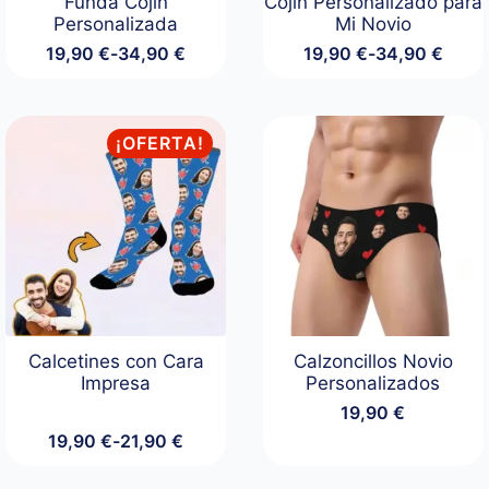
Funda Cojín
Cojín Personalizado para
Personalizada
Mi Novio
19,90
€
-
34,90
€
19,90
€
-
34,90
€
Rango
Rango
de
de
precios:
precios:
desde
desde
¡OFERTA!
19,90 €
19,90 €
hasta
hasta
34,90 €
34,90 €
Calcetines con Cara
Calzoncillos Novio
Impresa
Personalizados
19,90
€
19,90
€
-
21,90
€
Rango
de