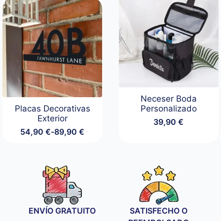
hasta
69,90 €
Neceser Boda
Placas Decorativas
Personalizado
Exterior
39,90
€
54,90
€
-
89,90
€
Rango
de
precios:
desde
54,90 €
hasta
89,90 €
ENVÍO GRATUITO
SATISFECHO O