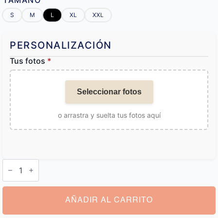
TAMAÑO
S
M
L
XL
XXL
PERSONALIZACIÓN
Tus fotos
*
Seleccionar fotos
o arrastra y suelta tus fotos aquí
Albornoz
Personalizado
con
Foto
cantidad
AÑADIR AL CARRITO