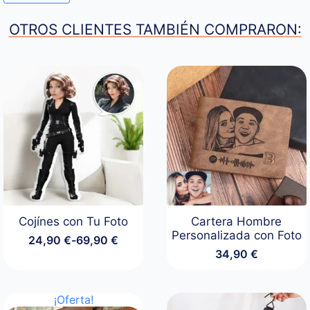
OTROS CLIENTES TAMBIÉN COMPRARON:
Cojínes con Tu Foto
Cartera Hombre
Personalizada con Foto
24,90
€
-
69,90
€
Rango
34,90
€
de
precios:
desde
24,90 €
¡Oferta!