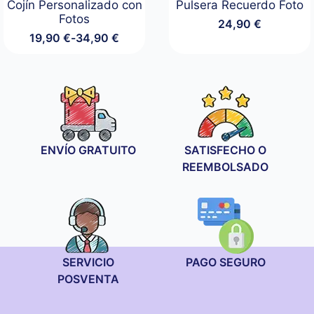
Cojín Personalizado con
Pulsera Recuerdo Foto
Fotos
24,90
€
19,90
€
-
34,90
€
Rango
de
precios:
desde
19,90 €
hasta
34,90 €
ENVÍO GRATUITO
SATISFECHO O
REEMBOLSADO
SERVICIO
PAGO SEGURO
POSVENTA