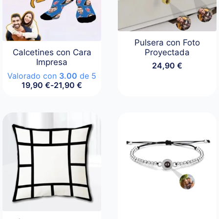
Pulsera con Foto
Calcetines con Cara
Proyectada
Impresa
24,90
€
Valorado con
3.00
de 5
19,90
€
-
21,90
€
Rango
de
precios:
desde
19,90 €
hasta
21,90 €