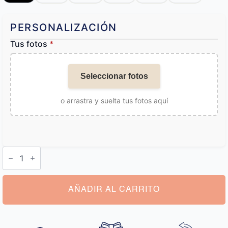
PERSONALIZACIÓN
Tus fotos
*
Seleccionar fotos
o arrastra y suelta tus fotos aquí
Cojínes
con
Tu
Foto
cantidad
AÑADIR AL CARRITO