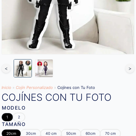
<
>
Inicio
»
Cojín Personalizado
»
Cojínes con Tu Foto
COJÍNES CON TU FOTO
MODELO
1
2
TAMAÑO
20cm
30cm
40 cm
50cm
60cm
70 cm