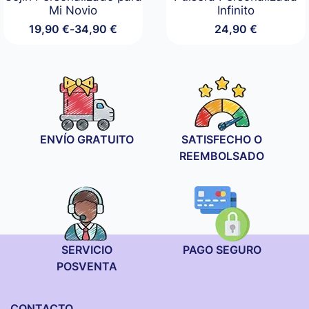
Mi Novio
Infinito
19,90
€
-
34,90
€
24,90
€
Rango
de
precios:
desde
19,90 €
hasta
34,90 €
ENVÍO GRATUITO
SATISFECHO O
REEMBOLSADO
SERVICIO
PAGO SEGURO
POSVENTA
CONTACTO