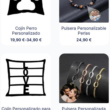
Cojín Perro
Pulsera Personalizable
Personalizado
Perlas
19,90
€
-
34,90
€
24,90
€
Rango
de
precios:
desde
19,90 €
hasta
34,90 €
Cojín Personalizado para
Pulsera Personalizada