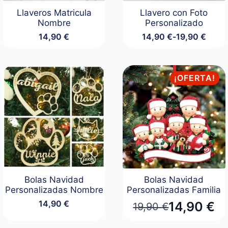
Llaveros Matricula
Llavero con Foto
Nombre
Personalizado
14,90
€
14,90
€
-
19,90
€
Rango
de
precios:
desde
¡OFERTA!
14,90 €
hasta
19,90 €
Bolas Navidad
Bolas Navidad
Personalizadas Nombre
Personalizadas Familia
14,90
€
14,90
€
19,90
€
El
El
precio
precio