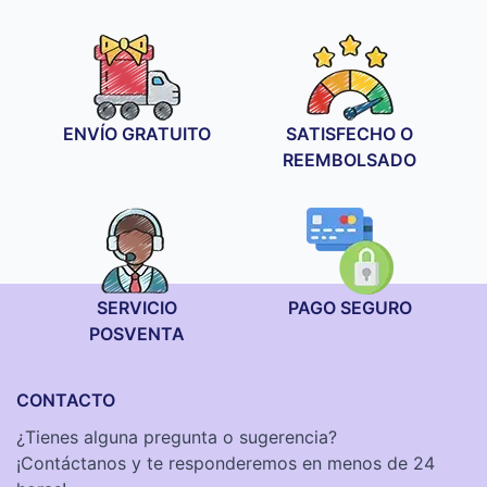
original
actual
era:
es:
19,90 €.
14,90 €.
ENVÍO GRATUITO
SATISFECHO O
REEMBOLSADO
SERVICIO
PAGO SEGURO
POSVENTA
CONTACTO
¿Tienes alguna pregunta o sugerencia?
¡Contáctanos y te responderemos en menos de 24