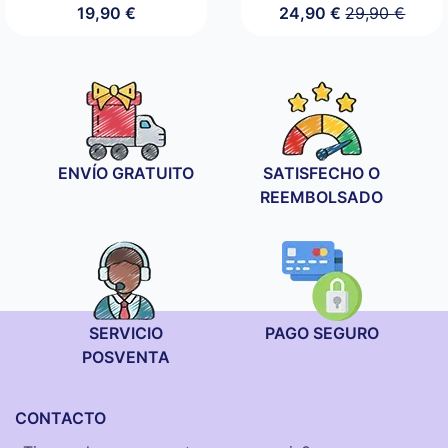
19,90
€
24,90
€
29,90
€
El
El
precio
precio
original
actual
era:
es:
29,90 €.
24,90 €.
ENVÍO GRATUITO
SATISFECHO O
REEMBOLSADO
SERVICIO
PAGO SEGURO
POSVENTA
CONTACTO