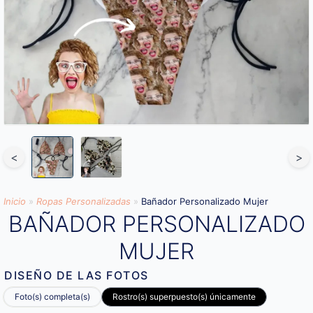
<
>
Inicio
»
Ropas Personalizadas
»
Bañador Personalizado Mujer
BAÑADOR PERSONALIZADO
MUJER
DISEÑO DE LAS FOTOS
Foto(s) completa(s)
Rostro(s) superpuesto(s) únicamente