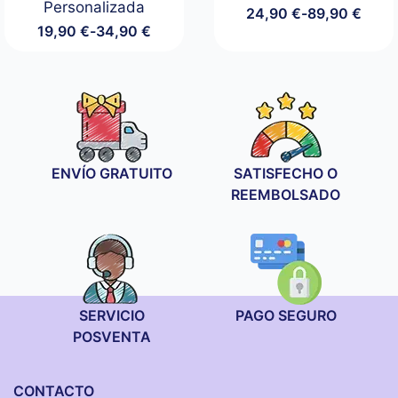
Personalizada
24,90
€
-
89,90
€
Rango
19,90
€
-
34,90
€
de
Rango
precios:
de
desde
precios:
24,90 €
desde
hasta
19,90 €
89,90 €
hasta
34,90 €
ENVÍO GRATUITO
SATISFECHO O
REEMBOLSADO
SERVICIO
PAGO SEGURO
POSVENTA
CONTACTO