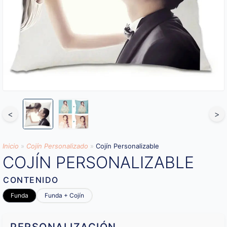
<
>
Inicio
»
Cojín Personalizado
»
Cojín Personalizable
COJÍN PERSONALIZABLE
CONTENIDO
Funda
Funda + Cojín