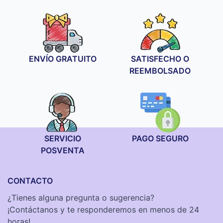
desde
19,90 €
hasta
34,90 €
ENVÍO GRATUITO
SATISFECHO O
REEMBOLSADO
SERVICIO
PAGO SEGURO
POSVENTA
CONTACTO
¿Tienes alguna pregunta o sugerencia?
¡Contáctanos y te responderemos en menos de 24
horas!