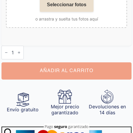
Seleccionar fotos
o arrastra y suelta tus fotos aquí
Cojín
con
Foto
cantidad
AÑADIR AL CARRITO
Mejor precio
Devoluciones en
Envío gratuito
garantizado
14 días