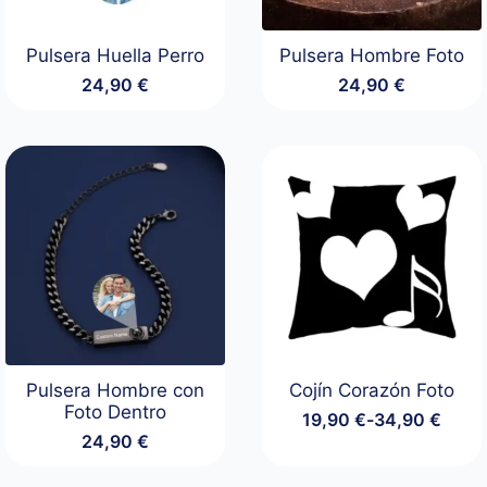
Pulsera Huella Perro
Pulsera Hombre Foto
24,90
€
24,90
€
Pulsera Hombre con
Cojín Corazón Foto
Foto Dentro
19,90
€
-
34,90
€
Rango
24,90
€
de
precios: