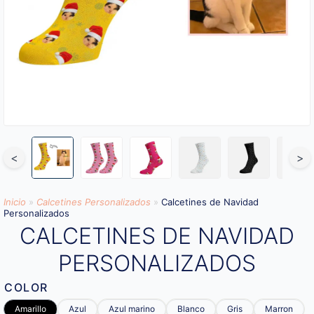
<
>
Inicio
»
Calcetines Personalizados
»
Calcetines de Navidad
Personalizados
CALCETINES DE NAVIDAD
PERSONALIZADOS
COLOR
Amarillo
Azul
Azul marino
Blanco
Gris
Marron