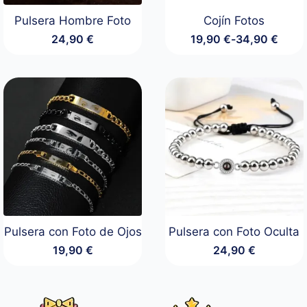
Pulsera Hombre Foto
Cojín Fotos
24,90
€
19,90
€
-
34,90
€
Rango
de
precios:
desde
19,90 €
hasta
34,90 €
Pulsera con Foto de Ojos
Pulsera con Foto Oculta
19,90
€
24,90
€