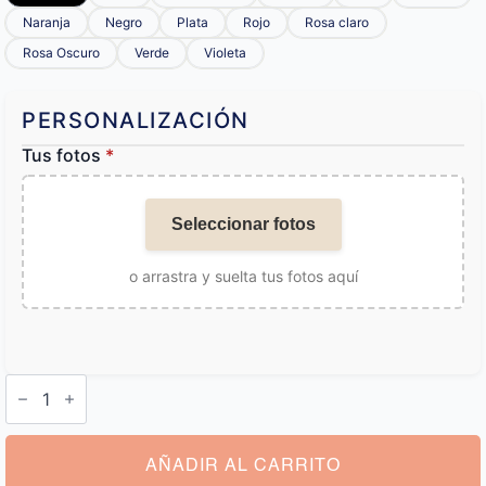
Naranja
Negro
Plata
Rojo
Rosa claro
Rosa Oscuro
Verde
Violeta
PERSONALIZACIÓN
Tus fotos
*
Seleccionar fotos
o arrastra y suelta tus fotos aquí
Calcetines
de
Navidad
Personalizados
cantidad
AÑADIR AL CARRITO