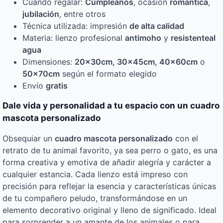
Cuándo regalar:
Cumpleaños
, ocasión
romántica
,
jubilación
, entre otros
Técnica utilizada: impresión
de alta calidad
Materia: lienzo profesional
antimoho
y
resistente
al
agua
Dimensiones:
20x30cm, 30x45cm, 40x60cm
o
50x70cm
según el formato elegido
Envío
gratis
Dale vida y personalidad a tu espacio con un cuadro
mascota personalizado
Obsequiar un
cuadro mascota personalizado
con el
retrato de tu animal favorito, ya sea perro o gato, es una
forma creativa y emotiva de añadir alegría y carácter a
cualquier estancia. Cada lienzo está impreso con
precisión para reflejar la esencia y características únicas
de tu compañero peludo, transformándose en un
elemento decorativo original y lleno de significado. Ideal
para sorprender a un amante de los animales o para