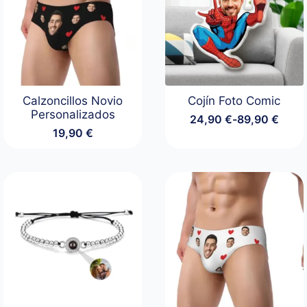
Calzoncillos Novio
Cojín Foto Comic
Personalizados
24,90
€
-
89,90
€
Rango
19,90
€
de
precios:
desde
24,90 €
hasta
89,90 €