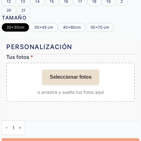
12
13
14
15
16
17
18
19
2
20
21
TAMAÑO
20x30cm
30x45 cm
40x60cm
50x70 cm
PERSONALIZACIÓN
Tus fotos
*
Seleccionar fotos
o arrastra y suelta tus fotos aquí
Cuadro
Mascota
Personalizado
cantidad