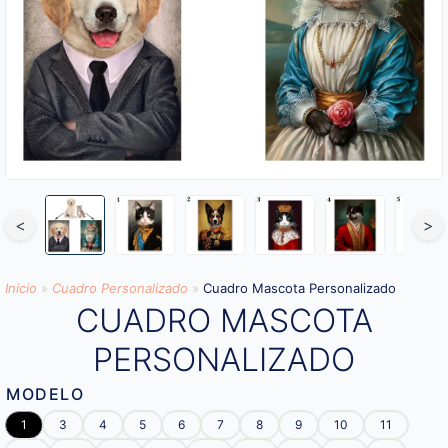
<
>
Inicio
»
Cuadro Personalizado
»
Cuadro Mascota Personalizado
CUADRO MASCOTA
PERSONALIZADO
MODELO
1
3
4
5
6
7
8
9
10
11