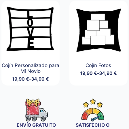
desde
19,90 €
hasta
34,90 €
Cojín Personalizado para
Cojín Fotos
Mi Novio
19,90
€
-
34,90
€
Rango
19,90
€
-
34,90
€
de
Rango
precios:
de
desde
precios:
19,90 €
desde
hasta
19,90 €
34,90 €
hasta
34,90 €
ENVÍO GRATUITO
SATISFECHO O