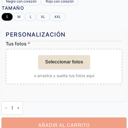
Negro con corazón
Rojo con corazón
TAMAÑO
S
M
L
XL
XXL
PERSONALIZACIÓN
Tus fotos
*
Seleccionar fotos
o arrastra y suelta tus fotos aquí
Calzoncillos
con
Cara
de
Novia
cantidad
AÑADIR AL CARRITO