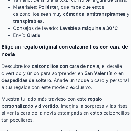
Tamaño: De la S a la XXL, consulte la guía de tallas.
Materiales:
Poliéster
, que hace que estos
calzoncillos sean muy
cómodos
,
antitranspirantes
y
transpirables
.
Consejos de lavado:
Lavable a máquina a 30°C
Envío
Gratis
Elige un regalo original con calzoncillos con cara de
novia
Descubre los
calzoncillos con cara de novia
, el detalle
divertido y único para sorprender en
San Valentín
o en
despedidas de soltero
. Añade un toque pícaro y personal
a tus regalos con este modelo exclusivo.
Muestra tu lado más travieso con este
regalo
personalizado y divertido
. Imagina la sorpresa y las risas
al ver la cara de la novia estampada en estos calzoncillos
tan peculiares.