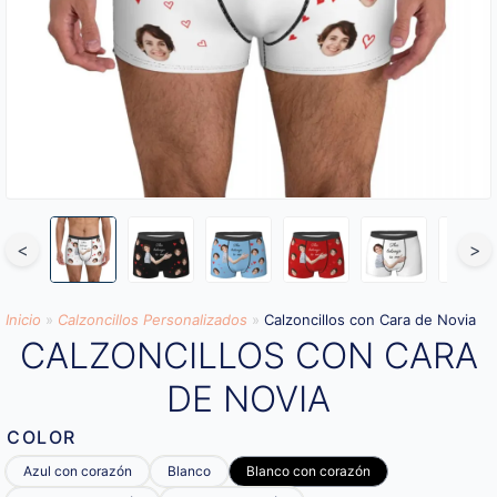
<
>
Inicio
»
Calzoncillos Personalizados
»
Calzoncillos con Cara de Novia
CALZONCILLOS CON CARA
DE NOVIA
COLOR
Azul con corazón
Blanco
Blanco con corazón