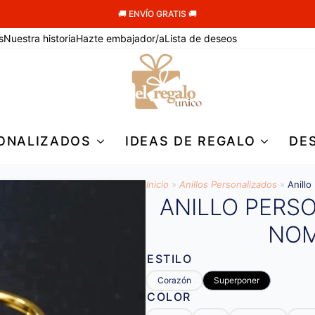
🚚 ENVÍO GRATIS 🚚
s
Nuestra historia
Hazte embajador/a
Lista de deseos
ONALIZADOS
IDEAS DE REGALO
DE
Inicio
»
Anillos Personalizados
»
Anill
ANILLO PERS
NOM
ESTILO
Corazón
Superponer
COLOR