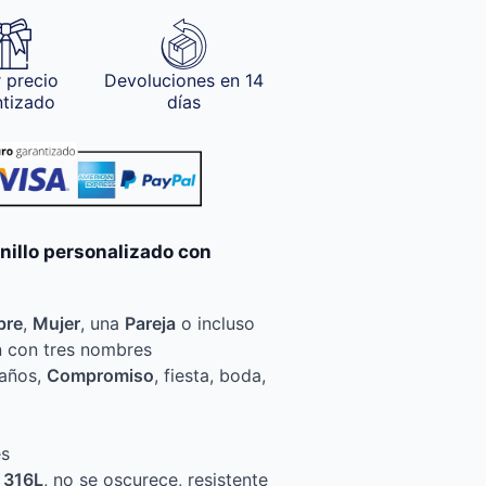
 precio
Devoluciones en 14
ntizado
días
nillo personalizado con
bre
,
Mujer
, una
Pareja
o incluso
n con tres nombres
eaños,
Compromiso
, fiesta, boda,
es
 316L
, no se oscurece, resistente