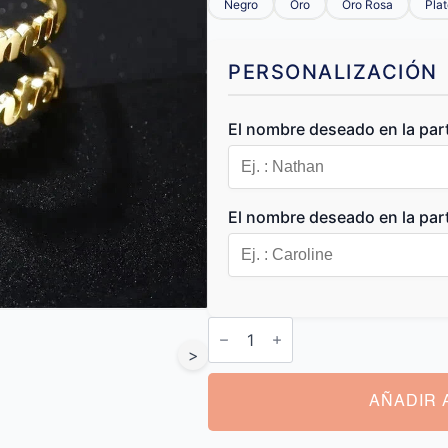
Negro
Oro
Oro Rosa
Pla
PERSONALIZACIÓN
El nombre deseado en la parte
El nombre deseado en la parte
Anillo
Personalizado
>
con
Nombres
cantidad
AÑADIR 