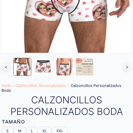
<
>
Inicio
»
Calzoncillos Personalizados
»
Calzoncillos Personalizados
Boda
CALZONCILLOS
PERSONALIZADOS BODA
TAMAÑO
S
M
L
XL
XXL