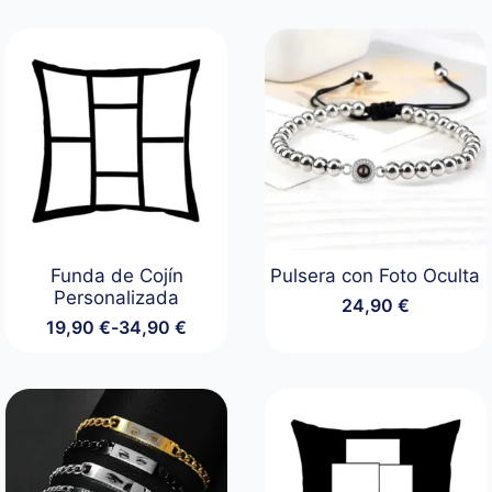
Funda de Cojín
Pulsera con Foto Oculta
Personalizada
24,90
€
19,90
€
-
34,90
€
Rango
de
precios:
desde
19,90 €
hasta
34,90 €