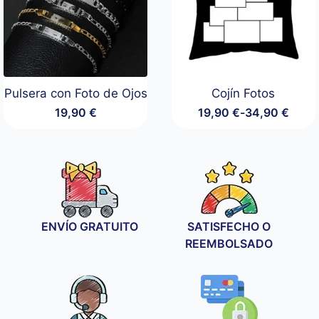
Pulsera con Foto de Ojos
Cojín Fotos
19,90
€
19,90
€
-
34,90
€
Rango
de
precios:
desde
19,90 €
hasta
34,90 €
ENVÍO GRATUITO
SATISFECHO O
REEMBOLSADO