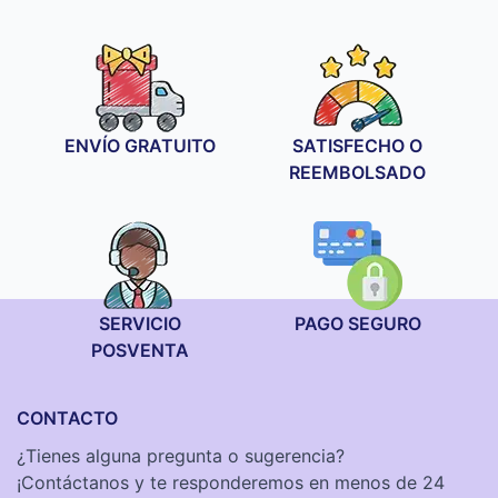
precios:
precios:
desde
desde
19,90 €
19,90 €
hasta
hasta
34,90 €
34,90 €
ENVÍO GRATUITO
SATISFECHO O
REEMBOLSADO
SERVICIO
PAGO SEGURO
POSVENTA
CONTACTO
¿Tienes alguna pregunta o sugerencia?
¡Contáctanos y te responderemos en menos de 24