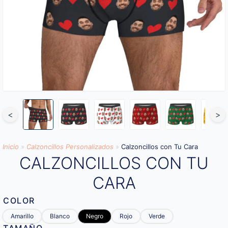
<
>
Inicio
»
Calzoncillos Personalizados
»
Calzoncillos con Tu Cara
CALZONCILLOS CON TU
CARA
COLOR
Amarillo
Blanco
Negro
Rojo
Verde