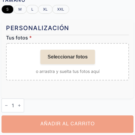
TAMAÑO
S
M
L
XL
XXL
PERSONALIZACIÓN
Tus fotos
*
Seleccionar fotos
o arrastra y suelta tus fotos aquí
Calzoncillos
con
Tu
Cara
cantidad
AÑADIR AL CARRITO