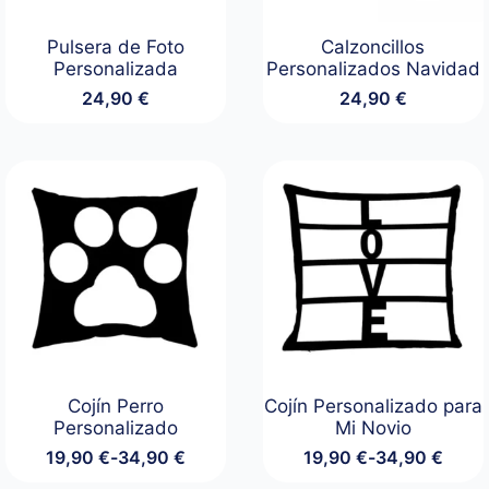
Pulsera de Foto
Calzoncillos
Personalizada
Personalizados Navidad
24,90
€
24,90
€
Cojín Perro
Cojín Personalizado para
Personalizado
Mi Novio
19,90
€
-
34,90
€
19,90
€
-
34,90
€
Rango
Rango
de
de