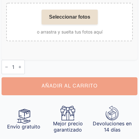
Seleccionar fotos
o arrastra y suelta tus fotos aquí
Calzoncillos
Hombre
con
Foto
cantidad
AÑADIR AL CARRITO
Mejor precio
Devoluciones en
Envío gratuito
garantizado
14 días