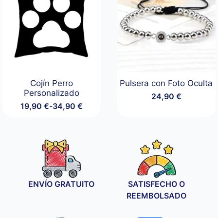
21,90 €
Cojín Perro
Pulsera con Foto Oculta
Personalizado
24,90
€
19,90
€
-
34,90
€
Rango
de
precios:
desde
19,90 €
hasta
34,90 €
ENVÍO GRATUITO
SATISFECHO O
REEMBOLSADO