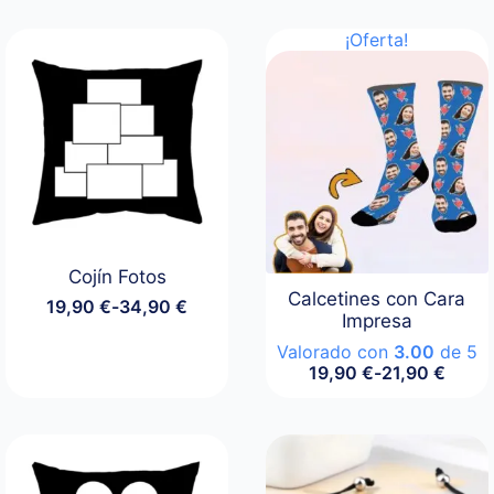
¡Oferta!
Cojín Fotos
Calcetines con Cara
19,90
€
-
34,90
€
Rango
Impresa
de
Valorado con
3.00
de 5
precios:
19,90
€
-
21,90
€
desde
Rango
19,90 €
de
hasta
precios:
34,90 €
desde
19,90 €
hasta