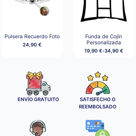
Pulsera Recuerdo Foto
Funda de Cojín
Personalizada
24,90
€
19,90
€
-
34,90
€
Rango
de
precios:
desde
19,90 €
hasta
34,90 €
ENVÍO GRATUITO
SATISFECHO O
REEMBOLSADO