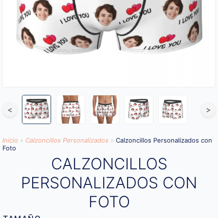
<
>
Inicio
»
Calzoncillos Personalizados
»
Calzoncillos Personalizados con
Foto
CALZONCILLOS
PERSONALIZADOS CON
FOTO