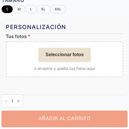
TAMAÑO
S
M
L
XL
XXL
PERSONALIZACIÓN
Tus fotos
*
Seleccionar fotos
o arrastra y suelta tus fotos aquí
Calzoncillos
Personalizados
con
Foto
cantidad
AÑADIR AL CARRITO