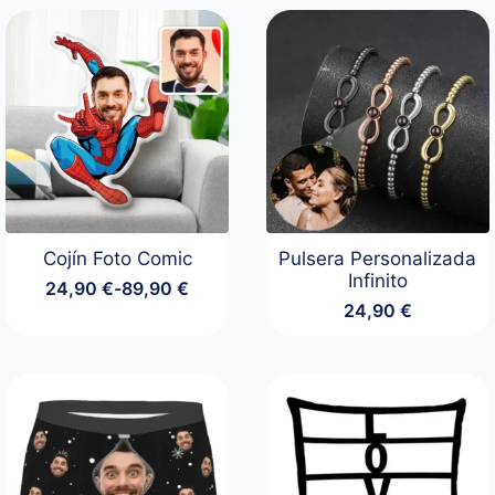
Cojín Foto Comic
Pulsera Personalizada
Infinito
24,90
€
-
89,90
€
Rango
24,90
€
de
precios:
desde
24,90 €
hasta
89,90 €