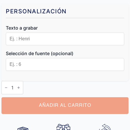
PERSONALIZACIÓN
Texto a grabar
Selección de fuente (opcional)
Caja
de
Vino
Personalizada
cantidad
AÑADIR AL CARRITO