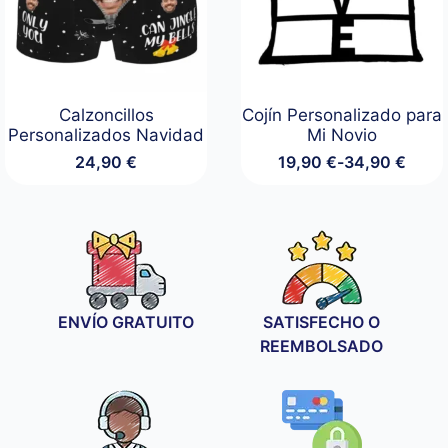
Calzoncillos
Cojín Personalizado para
Personalizados Navidad
Mi Novio
24,90
€
19,90
€
-
34,90
€
Rango
de
precios:
desde
19,90 €
hasta
34,90 €
ENVÍO GRATUITO
SATISFECHO O
REEMBOLSADO