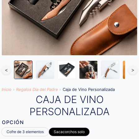
<
>
Inicio
»
Regalos Dia del Padre
»
Caja de Vino Personalizada
CAJA DE VINO
PERSONALIZADA
OPCIÓN
Cofre de 3 elementos
Sacacorchos solo